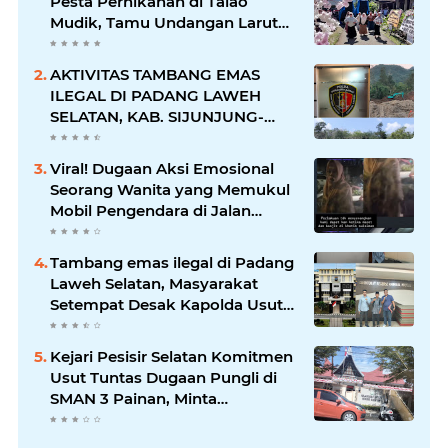
Pesta Pernikahan di Talao
Mudik, Tamu Undangan Larut
dalam Suasana Penuh
Kegembiraan
AKTIVITAS TAMBANG EMAS
ILEGAL DI PADANG LAWEH
SELATAN, KAB. SIJUNJUNG-
SUMBAR SEMAKIN
MERAJALELA
Viral! Dugaan Aksi Emosional
Seorang Wanita yang Memukul
Mobil Pengendara di Jalan
Khatib Sulaiman
Tambang emas ilegal di Padang
Laweh Selatan, Masyarakat
Setempat Desak Kapolda Usut
Tuntas
Kejari Pesisir Selatan Komitmen
Usut Tuntas Dugaan Pungli di
SMAN 3 Painan, Minta
Inspektorat Sumbar Lakukan
Pemeriksaan