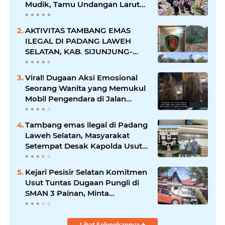
Mudik, Tamu Undangan Larut
dalam Suasana Penuh
Kegembiraan
AKTIVITAS TAMBANG EMAS
ILEGAL DI PADANG LAWEH
SELATAN, KAB. SIJUNJUNG-
SUMBAR SEMAKIN
MERAJALELA
Viral! Dugaan Aksi Emosional
Seorang Wanita yang Memukul
Mobil Pengendara di Jalan
Khatib Sulaiman
Tambang emas ilegal di Padang
Laweh Selatan, Masyarakat
Setempat Desak Kapolda Usut
Tuntas
Kejari Pesisir Selatan Komitmen
Usut Tuntas Dugaan Pungli di
SMAN 3 Painan, Minta
Inspektorat Sumbar Lakukan
Pemeriksaan
Lihat Selengkapnya