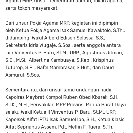
Agama MRP, unsur pemerintah daerah, tokoh agama,
serta tokoh masyarakat.
Dari unsur Pokja Agama MRP, kegiatan ini dipimpin
oleh Ketua Pokja Agama Isak Samuel Kawaktolo, S.Th.,
didampingi Wakil Alberd Edison Solossa, S.S.,
Sekretaris Idris Wugaje, S.Sos., serta anggota antara
lain Vinventus P. Baru, St.M., URP., Agustinus Jitmau,
S.E., M.Si., Albertina Kambuaya, S.Kep., Krispinus
Tuturop, S.Pi., Rafel Mambrasar, S.Hut., dan Daud
Asmuruf, S.Sos.
Sementara itu, dari unsur tamu undangan hadir
Kapolres Maybrat Kompol Ruben Obed Kbarek, S.H.,
S.I.K., M.H., Perwakilan MRP Provinsi Papua Barat Daya
selaku Wakil Ketua II Vinventus P. Baru, St.M., URP.,
Kapolsek Aifat IPTU Isak Samuel Ibo, S.H., Ketua Klasis
Aifat Seprianus Assem, Pdt. Melfin F. Tuera, S.Th.,