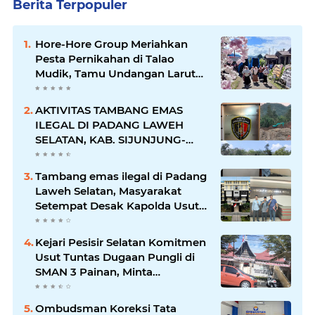
Berita Terpopuler
Hore-Hore Group Meriahkan
Pesta Pernikahan di Talao
Mudik, Tamu Undangan Larut
dalam Suasana Penuh
Kegembiraan
AKTIVITAS TAMBANG EMAS
ILEGAL DI PADANG LAWEH
SELATAN, KAB. SIJUNJUNG-
SUMBAR SEMAKIN
MERAJALELA
Tambang emas ilegal di Padang
Laweh Selatan, Masyarakat
Setempat Desak Kapolda Usut
Tuntas
Kejari Pesisir Selatan Komitmen
Usut Tuntas Dugaan Pungli di
SMAN 3 Painan, Minta
Inspektorat Sumbar Lakukan
Pemeriksaan
Ombudsman Koreksi Tata