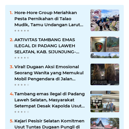
Hore-Hore Group Meriahkan
Pesta Pernikahan di Talao
Mudik, Tamu Undangan Larut
dalam Suasana Penuh
Kegembiraan
AKTIVITAS TAMBANG EMAS
ILEGAL DI PADANG LAWEH
SELATAN, KAB. SIJUNJUNG-
SUMBAR SEMAKIN
MERAJALELA
Viral! Dugaan Aksi Emosional
Seorang Wanita yang Memukul
Mobil Pengendara di Jalan
Khatib Sulaiman
Tambang emas ilegal di Padang
Laweh Selatan, Masyarakat
Setempat Desak Kapolda Usut
Tuntas
Kejari Pesisir Selatan Komitmen
Usut Tuntas Dugaan Pungli di