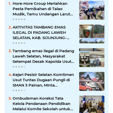
Hore-Hore Group Meriahkan
Pesta Pernikahan di Talao
Mudik, Tamu Undangan Larut
dalam Suasana Penuh
Kegembiraan
AKTIVITAS TAMBANG EMAS
ILEGAL DI PADANG LAWEH
SELATAN, KAB. SIJUNJUNG-
SUMBAR SEMAKIN
MERAJALELA
Tambang emas ilegal di Padang
Laweh Selatan, Masyarakat
Setempat Desak Kapolda Usut
Tuntas
Kejari Pesisir Selatan Komitmen
Usut Tuntas Dugaan Pungli di
SMAN 3 Painan, Minta
Inspektorat Sumbar Lakukan
Pemeriksaan
Ombudsman Koreksi Tata
Kelola Pendanaan Pendidikan
Melalui Komite Sekolah untuk