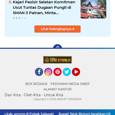
Kejari Pesisir Selatan Komitmen
Usut Tuntas Dugaan Pungli di
SMAN 3 Painan, Minta
Inspektorat Sumbar Lakukan
Pemeriksaan
Lihat Selengkapnya
Facebook
Instagram
Pinterest
Twitter
YouTube
BOX REDAKSI
PEDOMAN MEDIA SIBER
ALAMAT KANTOR
Dari Kita - Oleh Kita - Untuk Kita
Copyright ©
2026 RAKYAT MERDEKA
kab. sorong di Polsek Salawati
Bupati Teluk Bintuni Serahkan Hibah 