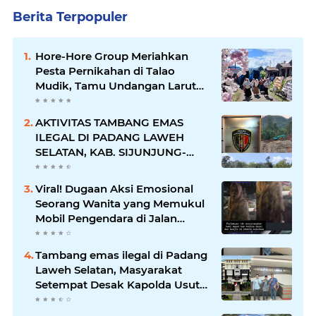
Berita Terpopuler
Hore-Hore Group Meriahkan
Pesta Pernikahan di Talao
Mudik, Tamu Undangan Larut
dalam Suasana Penuh
Kegembiraan
AKTIVITAS TAMBANG EMAS
ILEGAL DI PADANG LAWEH
SELATAN, KAB. SIJUNJUNG-
SUMBAR SEMAKIN
MERAJALELA
Viral! Dugaan Aksi Emosional
Seorang Wanita yang Memukul
Mobil Pengendara di Jalan
Khatib Sulaiman
Tambang emas ilegal di Padang
Laweh Selatan, Masyarakat
Setempat Desak Kapolda Usut
Tuntas