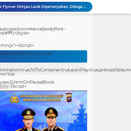
Polwan Polresta Padang Gelar Trauma Healing untuk Anak-Anak Korban Banjir di Surau Gadang
Ditlantas Polda Sumbar Gelar Police Goes to Campus di UNP, Edukasi 3.000 Mahasiswa Baru Tertib Berlalu Lintas
Polresta Padang Dirikan Posko Kesehatan Lapangan, Berikan Layanan Medis Gratis bagi Warga Terdampak Bencana
Proyek Flyover Panorama I Kembali Disorot, Warga Minta Investigasi Dugaan Pencemaran Lingkungan
uto;position:relative}body{font-
d:#fff}</style>
Usut Pungli SMAN 3 Painan: Kasus Harus Diusut Tuntas Tanpa Pandang Bulu, Kejari Pessel Didesak Jaga Integritas
Polda PBD Perkuat Karakter Kepemimpinan Mahasiswa melalui Latihan Dasar Kepemimpinan di Universitas Muhammadiyah Sorong
.min.js"></script>
Tepis Keterlibatan Kasus SMAN 3 Painan, Kacabdin Wilayah VII Sumbar Siap Ditelusuri Kejari Pessel
veApp/streams/ontv.m3u8'
Ditreskrimum Polda Sumbar Lampaui Target, Operasi Pekat dan Sikat Singgalang 2026 Catat Hasil Maksimal
Kabid Humas Polda Sumbar: Ajang Olahraga Didukung Penuh Sebagai Perekat Persaudaraan dan Kamtibmas
ation:true,fillToContainer:true,autoPlay:true,preload:false,mute
Distribusi BBM ke Proyek Flyover Sitinjau Lauik Dipertanyakan, Diduga Gunakan Solar Bersubsidi
ion:'top
eview:{},htmlOnPauseBlock:
})}});</script>
center>