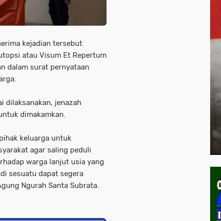
nerima kejadian tersebut
utopsi atau Visum Et Repertum
an dalam surat pernyataan
arga.
i dilaksanakan, jenazah
 untuk dimakamkan.
pihak keluarga untuk
arakat agar saling peduli
erhadap warga lanjut usia yang
jadi sesuatu dapat segera
 Agung Ngurah Santa Subrata.