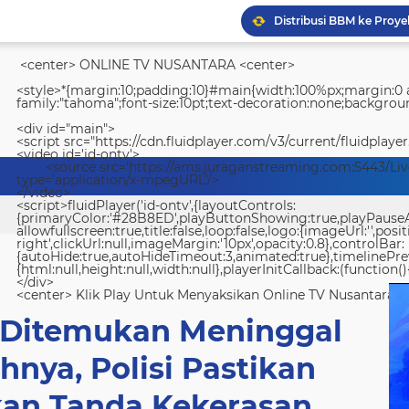
<center> ONLINE TV NUSANTARA <center>
<style>*{margin:10;padding:10}#main{width:100%px;margin:0 a
family:"tahoma";font-size:10pt;text-decoration:none;backgroun
<div id="main">
<script src="https://cdn.fluidplayer.com/v3/current/fluidplayer
<video id='id-ontv'>
<source src='https://ams.juraganstreaming.com:5443/Li
type='application/x-mpegURL'/>
</video>
<script>fluidPlayer('id-ontv',{layoutControls:
{primaryColor:'#28B8ED',playButtonShowing:true,playPauseAnim
allowfullscreen:true,title:false,loop:false,logo:{imageUrl:'',posit
right',clickUrl:null,imageMargin:'10px',opacity:0.8},controlBar:
{autoHide:true,autoHideTimeout:3,animated:true},timelinePr
{html:null,height:null,width:null},playerInitCallback:(function(){
</div>
<center> Klik Play Untuk Menyaksikan Online TV Nusantara <
a Ditemukan Meninggal
nya, Polisi Pastikan
kan Tanda Kekerasan