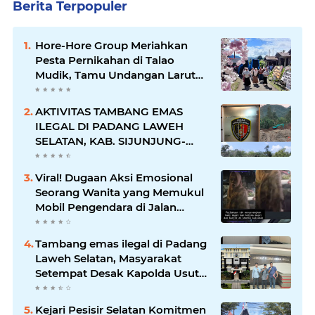
Berita Terpopuler
Hore-Hore Group Meriahkan
Pesta Pernikahan di Talao
Mudik, Tamu Undangan Larut
dalam Suasana Penuh
Kegembiraan
AKTIVITAS TAMBANG EMAS
ILEGAL DI PADANG LAWEH
SELATAN, KAB. SIJUNJUNG-
SUMBAR SEMAKIN
MERAJALELA
Viral! Dugaan Aksi Emosional
Seorang Wanita yang Memukul
Mobil Pengendara di Jalan
Khatib Sulaiman
Tambang emas ilegal di Padang
Laweh Selatan, Masyarakat
Setempat Desak Kapolda Usut
Tuntas
Kejari Pesisir Selatan Komitmen