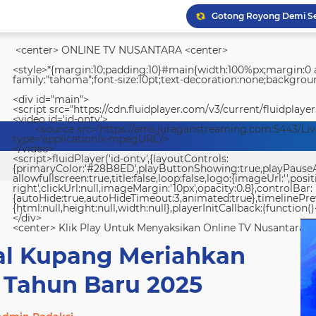
<center> ONLINE TV NUSANTARA <center>
<style>*{margin:10;padding:10}#main{width:100%px;margin:0 a
family:"tahoma";font-size:10pt;text-decoration:none;backgroun
<div id="main">
Wapang TNI Tinjau Kesia
<script src="https://cdn.fluidplayer.com/v3/current/fluidplayer
<video id='id-ontv'>
<source src='https://ams.juraganstreaming.com:5443/Li
type='application/x-mpegURL'/>
</video>
<script>fluidPlayer('id-ontv',{layoutControls:
{primaryColor:'#28B8ED',playButtonShowing:true,playPauseAnim
allowfullscreen:true,title:false,loop:false,logo:{imageUrl:'',posit
right',clickUrl:null,imageMargin:'10px',opacity:0.8},controlBar:
{autoHide:true,autoHideTimeout:3,animated:true},timelinePr
{html:null,height:null,width:null},playerInitCallback:(function(){
</div>
<center> Klik Play Untuk Menyaksikan Online TV Nusantara <
dal Kupang Meriahkan
 Tahun Baru 2025