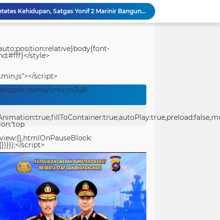
Bukan Sekadar Membangun Desa, Satgas TMMD Ke-129 Hadirkan Keceriaan Bersama Anak-Anak Kampung Sesor
Polwan Run 2026 Polda Papua Barat Daya Meriah, Pererat Kebersamaan Polri dan Masyarakat
Percepatan Pembangunan RTLH, Anggota Satgas TMMD ke-129 Kodim 1505/Tidore Turunkan Material Semen
TMMD Ke-129 Gelar Penyuluhan Wasbang dan Hukum, Tanamkan Kesadaran Berbangsa serta Taat Aturan di Kampung Sesor
uto;position:relative}body{font-
d:#fff}</style>
Pantang Menyerah hingga Malam, Satgas TMMD Ke-129 Kodim 1807/Sorsel Lembur Finishing Rumah Type 36 untuk Warga Kampung Sesor
pan Yonif TP di Sumatera Utara
.min.js"></script>
Kodim 1714/PJ Gelar Karya Bakti Merah Putih SMP Negeri 1 Mulia Kab. Puncak Jaya
veApp/streams/ontv.m3u8'
Sat Resnarkoba Polresta Sorong Kota Tertibkan Peredaran Miras Lokal, 29 Liter Cap Tikus Diamankan
Merawat Alam, Mempererat Persaudaraan, Satgas Yonif 2 Marinir dan Warga Enarotali Wujudkan Paniai Bersih, Indonesia Asri
ation:true,fillToContainer:true,autoPlay:true,preload:false,mute
Gotong Royong Demi Setetes Kehidupan, Satgas Yonif 2 Marinir Bangun Penampungan Air Bersama Masyarakat Pasir Putih
ion:'top
eview:{},htmlOnPauseBlock:
})}});</script>
center>