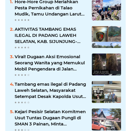
Hore-Hore Group Meriahkan
Pesta Pernikahan di Talao
Mudik, Tamu Undangan Larut
dalam Suasana Penuh
Kegembiraan
AKTIVITAS TAMBANG EMAS
ILEGAL DI PADANG LAWEH
SELATAN, KAB. SIJUNJUNG-
SUMBAR SEMAKIN
MERAJALELA
Viral! Dugaan Aksi Emosional
Seorang Wanita yang Memukul
Mobil Pengendara di Jalan
Khatib Sulaiman
Tambang emas ilegal di Padang
Laweh Selatan, Masyarakat
Setempat Desak Kapolda Usut
Tuntas
Kejari Pesisir Selatan Komitmen
Usut Tuntas Dugaan Pungli di
SMAN 3 Painan, Minta
Inspektorat Sumbar Lakukan