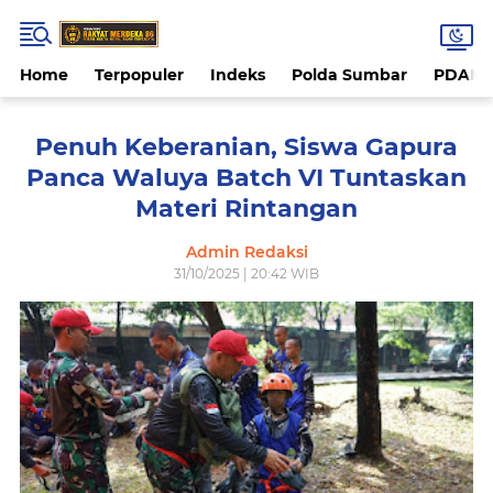
Home
Terpopuler
Indeks
Polda Sumbar
PDAM 
Penuh Keberanian, Siswa Gapura
Panca Waluya Batch VI Tuntaskan
Materi Rintangan
Admin Redaksi
31/10/2025 | 20:42 WIB