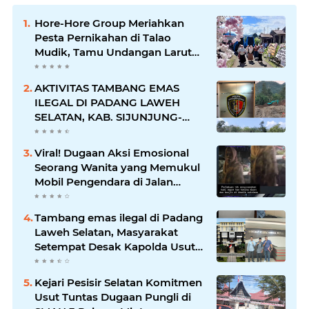
Hore-Hore Group Meriahkan
Pesta Pernikahan di Talao
Mudik, Tamu Undangan Larut
dalam Suasana Penuh
Kegembiraan
AKTIVITAS TAMBANG EMAS
ILEGAL DI PADANG LAWEH
SELATAN, KAB. SIJUNJUNG-
SUMBAR SEMAKIN
MERAJALELA
Viral! Dugaan Aksi Emosional
Seorang Wanita yang Memukul
Mobil Pengendara di Jalan
Khatib Sulaiman
Tambang emas ilegal di Padang
Laweh Selatan, Masyarakat
Setempat Desak Kapolda Usut
Tuntas
Kejari Pesisir Selatan Komitmen
Usut Tuntas Dugaan Pungli di