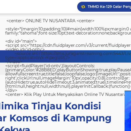
<center> ONLINE TV NUSANTARA <center>
<style>*{margin:10;padding:10}#main{width:100%px;margin:0 a
family:"tahoma";font-size:10pt;text-decoration:none;backgroun
<div id="main">
<script src="https://cdn.fluidplayer.com/v3/current/fluidplayer
<video id='id-ontv'>
<source src='https://ams.juraganstreaming.com:5443/Li
Lapas Kelas IIA Padang 
type='application/x-mpegURL'/>
</video>
<script>fluidPlayer('id-ontv',{layoutControls:
{primaryColor:'#28B8ED',playButtonShowing:true,playPauseAnim
allowfullscreen:true,title:false,loop:false,logo:{imageUrl:'',posit
right',clickUrl:null,imageMargin:'10px',opacity:0.8},controlBar:
{autoHide:true,autoHideTimeout:3,animated:true},timelinePr
{html:null,height:null,width:null},playerInitCallback:(function(){
</div>
<center> Klik Play Untuk Menyaksikan Online TV Nusantara <
imika Tinjau Kondisi
lar Komsos di Kampung
Kekwa