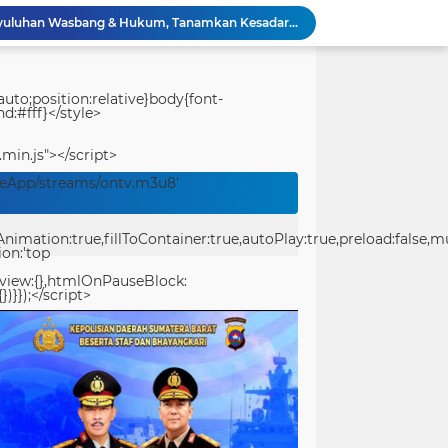
Festival Raimuti 2026 Semarak, Satukan Budaya Bahari dan Dorong Ekonomi Masyarakat
KRI Teluk Kendari-518 Hadir di Padang, Masyarakat Bisa Kunjungi Kapal Perang TNI AL Gratis
Sat Resnarkoba Polresta Sorong Kota Tertibkan Peredaran Miras Lokal, 29 Liter Cap Tikus Diamankan
Merawat Alam, Mempererat Persaudaraan, Satgas Yonif 2 Marinir dan Warga Enarotali Wujudkan Paniai Bersih, Indonesia Asri
uto;position:relative}body{font-
d:#fff}</style>
Gotong Royong Demi Setetes Kehidupan, Satgas Yonif 2 Marinir Bangun Penampungan Air Bersama Masyarakat Pasir Putih
Bukan Sekadar Membangun Desa, Satgas TMMD Ke-129 Hadirkan Keceriaan Bersama Anak-Anak Kampung Sesor
.min.js"></script>
Polwan Run 2026 Polda Papua Barat Daya Meriah, Pererat Kebersamaan Polri dan Masyarakat
veApp/streams/ontv.m3u8'
Ucapkan Selamat Hari Jadi Kota Padang ke-357
Pantang Menyerah Hingga Malam, Satgas TMMD Ke-129 Kodim 1807/Sorsel Lembur Finishing Rumah Type 36 untuk Warga Kampung Sesor
ation:true,fillToContainer:true,autoPlay:true,preload:false,mute
TMMD Ke-129 Gelar Penyuluhan Wasbang & Hukum, Tanamkan Kesadaran Berbangsa serta Taat Aturan di Kampung Sesor
ion:'top
eview:{},htmlOnPauseBlock:
})}});</script>
center>