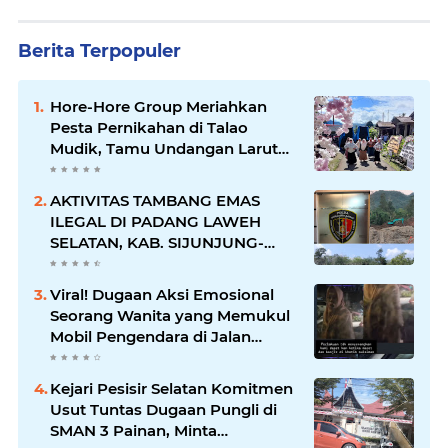
Berita Terpopuler
Hore-Hore Group Meriahkan
Pesta Pernikahan di Talao
Mudik, Tamu Undangan Larut
dalam Suasana Penuh
Kegembiraan
AKTIVITAS TAMBANG EMAS
ILEGAL DI PADANG LAWEH
SELATAN, KAB. SIJUNJUNG-
SUMBAR SEMAKIN
MERAJALELA
Viral! Dugaan Aksi Emosional
Seorang Wanita yang Memukul
Mobil Pengendara di Jalan
Khatib Sulaiman
Kejari Pesisir Selatan Komitmen
Usut Tuntas Dugaan Pungli di
SMAN 3 Painan, Minta