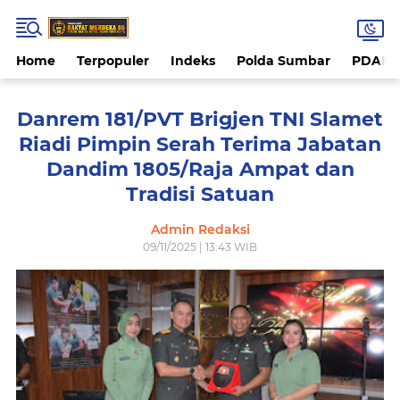
Home
Terpopuler
Indeks
Polda Sumbar
PDAM 
Danrem 181/PVT Brigjen TNI Slamet
Riadi Pimpin Serah Terima Jabatan
Dandim 1805/Raja Ampat dan
Tradisi Satuan
Admin Redaksi
09/11/2025 | 13:43 WIB