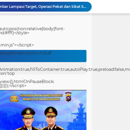
Ditreskrimum Polda Sumbar Lampaui Target, Operasi Pekat dan Sikat Singgalang 2026 Catat Hasil Maksimal
Kabid Humas Polda Sumbar: Ajang Olahraga Didukung Penuh Sebagai Perekat Persaudaraan dan Kamtibmas
Distribusi BBM ke Proyek Flyover Sitinjau Lauik Dipertanyakan, Diduga Gunakan Solar Bersubsidi
Polwan Polresta Padang Gelar Trauma Healing untuk Anak-Anak Korban Banjir di Surau Gadang
uto;position:relative}body{font-
Ditlantas Polda Sumbar Gelar Police Goes to Campus di UNP, Edukasi 3.000 Mahasiswa Baru Tertib Berlalu Lintas
d:#fff}</style>
Polresta Padang Dirikan Posko Kesehatan Lapangan, Berikan Layanan Medis Gratis bagi Warga Terdampak Bencana
.min.js"></script>
Usut Pungli SMAN 3 Painan: Kasus Harus Diusut Tuntas Tanpa Pandang Bulu, Kejari Pessel Didesak Jaga Integritas
Bidpropam Polda Papua Barat Daya Laksanakan Sidak Pelayanan Publik jajaran polres kab. sorong di Polsek Salawati
veApp/streams/ontv.m3u8'
Bupati Teluk Bintuni Serahkan Hibah Speedboat kepada Kodaeral XIV, Dukung Ground Breaking Pelabuhan Babo
Kejuaraan Pencak Silat Piala Gubernur PBD 2026, Atlet Kodam XVIII Kasuari Torehkan Prestasi Gemilang
ation:true,fillToContainer:true,autoPlay:true,preload:false,mute
ion:'top
eview:{},htmlOnPauseBlock:
})}});</script>
center>