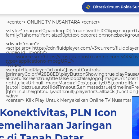
<center> ONLINE TV NUSANTARA <center>
<style>*{margin:10;padding:10}#main{width:100%px;margin:0 a
family:"tahoma";font-size:10pt;text-decoration:none;backgroun
<div id="main">
<script src="https://cdn.fluidplayer.com/v3/current/fluidplayer
<video id='id-ontv'>
<source src='https://ams.juraganstreaming.com:5443/Li
type='application/x-mpegURL'/>
</video>
<script>fluidPlayer('id-ontv',{layoutControls:
{primaryColor:'#28B8ED',playButtonShowing:true,playPauseAnim
allowfullscreen:true,title:false,loop:false,logo:{imageUrl:'',posit
right',clickUrl:null,imageMargin:'10px',opacity:0.8},controlBar:
{autoHide:true,autoHideTimeout:3,animated:true},timelinePr
{html:null,height:null,width:null},playerInitCallback:(function(){
</div>
<center> Klik Play Untuk Menyaksikan Online TV Nusantara <
Konektivitas, PLN Icon
emeliharaan Jaringan
c di Tanah Datar