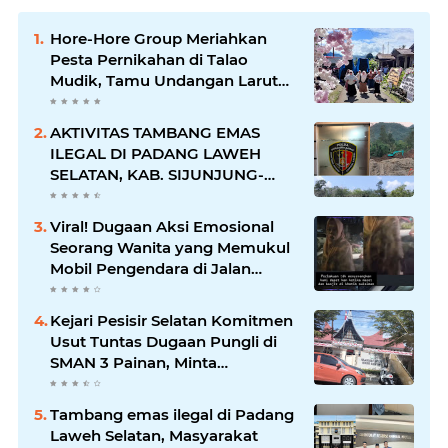
Hore-Hore Group Meriahkan
Pesta Pernikahan di Talao
Mudik, Tamu Undangan Larut
dalam Suasana Penuh
Kegembiraan
AKTIVITAS TAMBANG EMAS
ILEGAL DI PADANG LAWEH
SELATAN, KAB. SIJUNJUNG-
SUMBAR SEMAKIN
MERAJALELA
Viral! Dugaan Aksi Emosional
Seorang Wanita yang Memukul
Mobil Pengendara di Jalan
Khatib Sulaiman
Kejari Pesisir Selatan Komitmen
Usut Tuntas Dugaan Pungli di
SMAN 3 Painan, Minta
Inspektorat Sumbar Lakukan
Pemeriksaan
Tambang emas ilegal di Padang
Laweh Selatan, Masyarakat