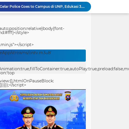
Polresta Padang Dirikan Posko Kesehatan Lapangan, Berikan Layanan Medis Gratis bagi Warga Terdampak Bencana
Usut Pungli SMAN 3 Painan: Kasus Harus Diusut Tuntas Tanpa Pandang Bulu, Kejari Pessel Didesak Jaga Integritas
Bidpropam Polda Papua Barat Daya Laksanakan Sidak Pelayanan Publik jajaran polres kab. sorong di Polsek Salawati
Bupati Teluk Bintuni Serahkan Hibah Speedboat kepada Kodaeral XIV, Dukung Ground Breaking Pelabuhan Babo
uto;position:relative}body{font-
d:#fff}</style>
Kejuaraan Pencak Silat Piala Gubernur PBD 2026, Atlet Kodam XVIII Kasuari Torehkan Prestasi Gemilang
Ditreskrimum Polda Sumbar Lampaui Target, Operasi Pekat dan Sikat Singgalang 2026 Catat Hasil Maksimal
.min.js"></script>
Kabid Humas Polda Sumbar: Ajang Olahraga Didukung Penuh Sebagai Perekat Persaudaraan dan Kamtibmas
veApp/streams/ontv.m3u8'
Distribusi BBM ke Proyek Flyover Sitinjau Lauik Dipertanyakan, Diduga Gunakan Solar Bersubsidi
Polwan Polresta Padang Gelar Trauma Healing untuk Anak-Anak Korban Banjir di Surau Gadang
ation:true,fillToContainer:true,autoPlay:true,preload:false,mute
Ditlantas Polda Sumbar Gelar Police Goes to Campus di UNP, Edukasi 3.000 Mahasiswa Baru Tertib Berlalu Lintas
ion:'top
eview:{},htmlOnPauseBlock:
})}});</script>
center>