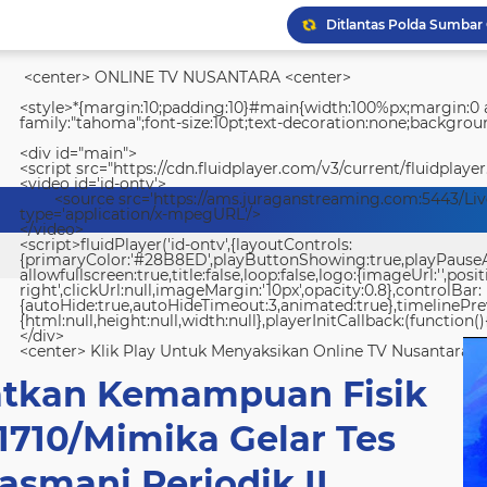
<center> ONLINE TV NUSANTARA <center>
<style>*{margin:10;padding:10}#main{width:100%px;margin:0 a
family:"tahoma";font-size:10pt;text-decoration:none;backgroun
<div id="main">
<script src="https://cdn.fluidplayer.com/v3/current/fluidplayer
<video id='id-ontv'>
<source src='https://ams.juraganstreaming.com:5443/Li
type='application/x-mpegURL'/>
</video>
<script>fluidPlayer('id-ontv',{layoutControls:
{primaryColor:'#28B8ED',playButtonShowing:true,playPauseAnim
allowfullscreen:true,title:false,loop:false,logo:{imageUrl:'',posit
right',clickUrl:null,imageMargin:'10px',opacity:0.8},controlBar:
{autoHide:true,autoHideTimeout:3,animated:true},timelinePr
{html:null,height:null,width:null},playerInitCallback:(function(){
</div>
<center> Klik Play Untuk Menyaksikan Online TV Nusantara <
katkan Kemampuan Fisik
 1710/Mimika Gelar Tes
asmani Periodik II