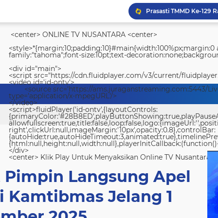
<center> ONLINE TV NUSANTARA <center>
<style>*{margin:10;padding:10}#main{width:100%px;margin:0 a
family:"tahoma";font-size:10pt;text-decoration:none;backgroun
<div id="main">
<script src="https://cdn.fluidplayer.com/v3/current/fluidplayer
<video id='id-ontv'>
<source src='https://ams.juraganstreaming.com:5443/Li
type='application/x-mpegURL'/>
</video>
<script>fluidPlayer('id-ontv',{layoutControls:
{primaryColor:'#28B8ED',playButtonShowing:true,playPauseAnim
allowfullscreen:true,title:false,loop:false,logo:{imageUrl:'',posit
right',clickUrl:null,imageMargin:'10px',opacity:0.8},controlBar:
{autoHide:true,autoHideTimeout:3,animated:true},timelinePr
{html:null,height:null,width:null},playerInitCallback:(function(){
</div>
<center> Klik Play Untuk Menyaksikan Online TV Nusantara <
t Pimpin Langsung Apel
si Kamtibmas Jelang 1
mber 2025