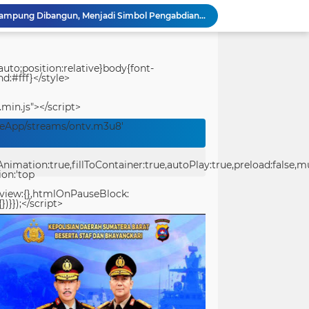
Perbaikan Pipanisasi Dikebut, Satgas TMMD Ke-129 Pastikan Program TNI Manunggal Air Bersih Segera Dinikmati Warga Kampung Sesor
Festival Pawai Telong-Telong Jadi Magnet Ribuan Warga di Perayaan HJK Padang ke-357
Festival Raimuti 2026 Semarak, Satukan Budaya Bahari dan Dorong Ekonomi Masyarakat
KRI Teluk Kendari-518 Hadir di Padang, Masyarakat Bisa Kunjungi Kapal Perang TNI AL Gratis
uto;position:relative}body{font-
d:#fff}</style>
Ditlantas Polda Sumbar Tegaskan Komitmen Dukung HJK Padang ke-357, Utamakan Keselamatan Masyarakat
Tourist Police Ditpolairud Polda Papua Barat Daya Berikan Imbauan Keselamatan kepada Wisatawan
.min.js"></script>
PT Pelni Sorong Informasikan Jadwal Terbaru Kapal Penumpang dan Sabuk Nusantara di Papua Barat Daya
veApp/streams/ontv.m3u8'
Perbaikan Pipanisasi Dikebut, Satgas TMMD Ke-129 Pastikan Program TNI Manunggal Air Bersih Segera Dinikmati Warga Kampung Sesor
TMMD Ke-129 Tuntaskan Pembukaan Lahan 1 Hektar, Siap Ditanami untuk Perkuat Ketahanan Pangan Kampung Sesor
ation:true,fillToContainer:true,autoPlay:true,preload:false,mute
Prasasti TMMD Ke-129 Rampung Dibangun, Menjadi Simbol Pengabdian TNI dan Kenangan Abadi untuk Kampung Sesor
ion:'top
eview:{},htmlOnPauseBlock:
})}});</script>
center>