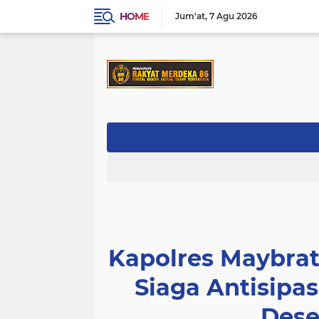
HOME
Jum'at
7 Agu 2026
Kapolres Maybra
Siaga Antisipa
Dese