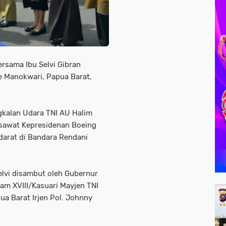
rsama Ibu Selvi Gibran
 Manokwari, Papua Barat,
kalan Udara TNI AU Halim
awat Kepresidenan Boeing
arat di Bandara Rendani
elvi disambut oleh Gubernur
m XVIII/Kasuari Mayjen TNI
ua Barat Irjen Pol. Johnny