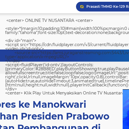
<center> ONLINE TV NUSANTARA <center>
<style>*{margin:10;padding:10}#main{width:100%px;margin:0 a
family:"tahoma";font-size:10pt;text-decoration:none;backgroun
<div id="main">
<script src="https://cdn.fluidplayer.com/v3/current/fluidplayer
<video id='id-ontv'>
<source src='https://ams.juraganstreaming.com:5443/Li
type='application/x-mpegURL'/>
</video>
<script>fluidPlayer('id-ontv',{layoutControls:
{primaryColor:'#28B8ED',playButtonShowing:true,playPauseAnim
allowfullscreen:true,title:false,loop:false,logo:{imageUrl:'',posit
right',clickUrl:null,imageMargin:'10px',opacity:0.8},controlBar:
{autoHide:true,autoHideTimeout:3,animated:true},timelinePr
{html:null,height:null,width:null},playerInitCallback:(function(){
</div>
<center> Klik Play Untuk Menyaksikan Online TV Nusantara <
res ke Manokwari
han Presiden Prabowo
tan Pembangunan di