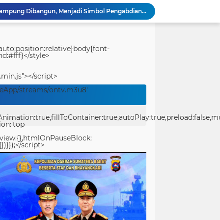
Perbaikan Pipanisasi Dikebut, Satgas TMMD Ke-129 Pastikan Program TNI Manunggal Air Bersih Segera Dinikmati Warga Kampung Sesor
Festival Pawai Telong-Telong Jadi Magnet Ribuan Warga di Perayaan HJK Padang ke-357
Festival Raimuti 2026 Semarak, Satukan Budaya Bahari dan Dorong Ekonomi Masyarakat
KRI Teluk Kendari-518 Hadir di Padang, Masyarakat Bisa Kunjungi Kapal Perang TNI AL Gratis
uto;position:relative}body{font-
d:#fff}</style>
Ditlantas Polda Sumbar Tegaskan Komitmen Dukung HJK Padang ke-357, Utamakan Keselamatan Masyarakat
Tourist Police Ditpolairud Polda Papua Barat Daya Berikan Imbauan Keselamatan kepada Wisatawan
.min.js"></script>
PT Pelni Sorong Informasikan Jadwal Terbaru Kapal Penumpang dan Sabuk Nusantara di Papua Barat Daya
veApp/streams/ontv.m3u8'
Perbaikan Pipanisasi Dikebut, Satgas TMMD Ke-129 Pastikan Program TNI Manunggal Air Bersih Segera Dinikmati Warga Kampung Sesor
TMMD Ke-129 Tuntaskan Pembukaan Lahan 1 Hektar, Siap Ditanami untuk Perkuat Ketahanan Pangan Kampung Sesor
ation:true,fillToContainer:true,autoPlay:true,preload:false,mute
Prasasti TMMD Ke-129 Rampung Dibangun, Menjadi Simbol Pengabdian TNI dan Kenangan Abadi untuk Kampung Sesor
ion:'top
eview:{},htmlOnPauseBlock:
})}});</script>
center>