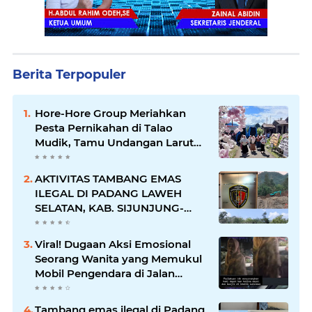
Berita Terpopuler
Hore-Hore Group Meriahkan
Pesta Pernikahan di Talao
Mudik, Tamu Undangan Larut
dalam Suasana Penuh
Kegembiraan
AKTIVITAS TAMBANG EMAS
ILEGAL DI PADANG LAWEH
SELATAN, KAB. SIJUNJUNG-
SUMBAR SEMAKIN
MERAJALELA
Viral! Dugaan Aksi Emosional
Seorang Wanita yang Memukul
Mobil Pengendara di Jalan
Khatib Sulaiman
Tambang emas ilegal di Padang