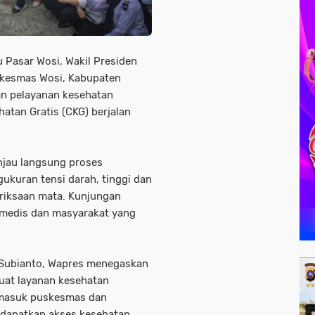
 Pasar Wosi, Wakil Presiden
skesmas Wosi, Kabupaten
an pelayanan kesehatan
tan Gratis (CKG) berjalan
njau langsung proses
ukuran tensi darah, tinggi dan
eriksaan mata. Kunjungan
 medis dan masyarakat yang
 Subianto, Wapres menegaskan
at layanan kesehatan
ermasuk puskesmas dan
ndapatkan akses kesehatan