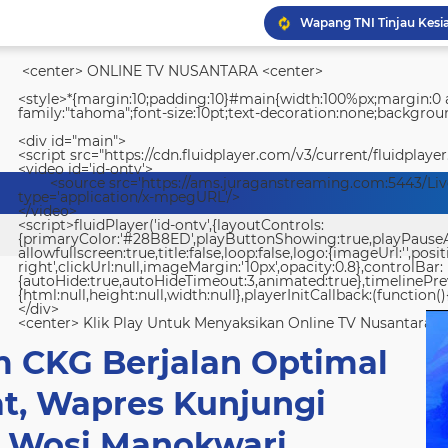
Wapang TNI Tinjau Kesia
<center> ONLINE TV NUSANTARA <center>
<style>*{margin:10;padding:10}#main{width:100%px;margin:0 a
family:"tahoma";font-size:10pt;text-decoration:none;backgroun
<div id="main">
<script src="https://cdn.fluidplayer.com/v3/current/fluidplayer
<video id='id-ontv'>
<source src='https://ams.juraganstreaming.com:5443/Li
type='application/x-mpegURL'/>
</video>
<script>fluidPlayer('id-ontv',{layoutControls:
{primaryColor:'#28B8ED',playButtonShowing:true,playPauseAnim
allowfullscreen:true,title:false,loop:false,logo:{imageUrl:'',posit
right',clickUrl:null,imageMargin:'10px',opacity:0.8},controlBar:
{autoHide:true,autoHideTimeout:3,animated:true},timelinePr
{html:null,height:null,width:null},playerInitCallback:(function(){
</div>
<center> Klik Play Untuk Menyaksikan Online TV Nusantara <
m CKG Berjalan Optimal
at, Wapres Kunjungi
 Wosi Manokwari