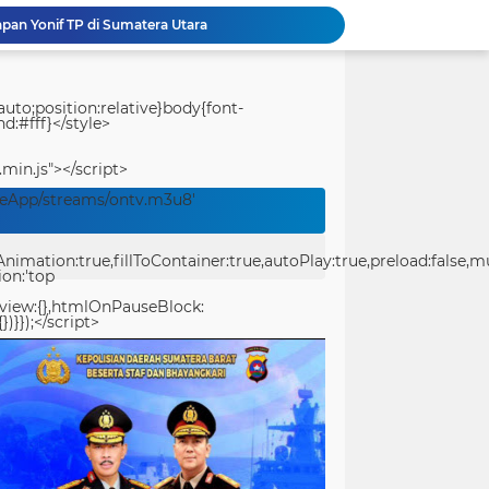
pan Yonif TP di Sumatera Utara
Kodim 1714/PJ Gelar Karya Bakti Merah Putih SMP Negeri 1 Mulia Kab. Puncak Jaya
Festival Raimuti 2026 Meriah, Final Dayung dan Perahu Mesin 15 PK: Satukan Semangat dan Kebersamaan
Rumah Bapak Herman Rampung 100 Persen, TMMD Ke-129 Wujudkan Hunian Layak dan Nyaman bagi Warga Kampung Sesor
uto;position:relative}body{font-
d:#fff}</style>
Bukan Sekadar Membangun, TMMD Ke-129 Eratkan Keakraban TNI dan Warga Kampung Sesor
Jembatan Rampung, Akses Warga Semakin Lancar, Bukti Nyata TMMD Ke-129 Hadirkan Manfaat untuk Kampung Sesor
.min.js"></script>
Guncang Arena Bekasi, Praka Marinir Erwin Simangunsong Tumbangkan Lawan di Kickstriking ZXZ Prodigy
veApp/streams/ontv.m3u8'
Percepatan Pembangunan RTLH, Anggota Satgas TMMD ke-129 Kodim 1505/Tidore Turunkan Material Semen
TMMD Ke-129 Gelar Penyuluhan Wasbang dan Hukum, Tanamkan Kesadaran Berbangsa serta Taat Aturan di Kampung Sesor
ation:true,fillToContainer:true,autoPlay:true,preload:false,mute
Pantang Menyerah hingga Malam, Satgas TMMD Ke-129 Kodim 1807/Sorsel Lembur Finishing Rumah Type 36 untuk Warga Kampung Sesor
ion:'top
eview:{},htmlOnPauseBlock:
})}});</script>
center>