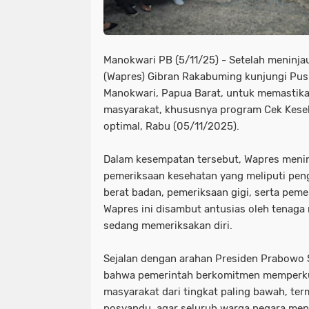
Manokwari PB (5/11/25) - Setelah meninjau
(Wapres) Gibran Rakabuming kunjungi Pu
Manokwari, Papua Barat, untuk memastik
masyarakat, khususnya program Cek Keseha
optimal, Rabu (05/11/2025).
Dalam kesempatan tersebut, Wapres meni
pemeriksaan kesehatan yang meliputi peng
berat badan, pemeriksaan gigi, serta pem
Wapres ini disambut antusias oleh tenaga
sedang memeriksakan diri.
Sejalan dengan arahan Presiden Prabowo
bahwa pemerintah berkomitmen memperku
masyarakat dari tingkat paling bawah, t
posyandu, agar seluruh warga negara me