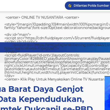
<center> ONLINE TV NUSANTARA <center>
<style>*{margin:10;padding:10}#main{width:100%px;margin:0 a
family:"tahoma";font-size:10pt;text-decoration:none;backgroun
<div id="main">
<script src="https://cdn.fluidplayer.com/v3/current/fluidplayer
<video id='id-ontv'>
<source src='https://ams.juraganstreaming.com:5443/Li
type='application/x-mpegURL'/>
</video>
<script>fluidPlayer('id-ontv',{layoutControls:
{primaryColor:'#28B8ED',playButtonShowing:true,playPauseAnim
allowfullscreen:true,title:false,loop:false,logo:{imageUrl:'',posit
right',clickUrl:null,imageMargin:'10px',opacity:0.8},controlBar:
{autoHide:true,autoHideTimeout:3,animated:true},timelinePr
{html:null,height:null,width:null},playerInitCallback:(function(){
</div>
<center> Klik Play Untuk Menyaksikan Online TV Nusantara <
a Barat Daya Genjot
 Data Kependudukan,
Bimtek Dukcapil se-PBD