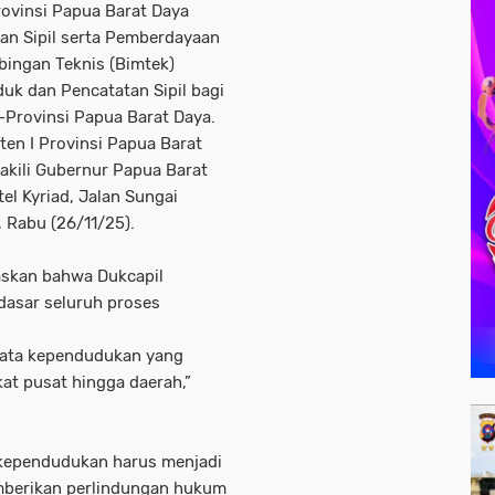
ovinsi Papua Barat Daya
an Sipil serta Pemberdayaan
ingan Teknis (Bimtek)
uk dan Pencatatan Sipil bagi
-Provinsi Papua Barat Daya.
sten I Provinsi Papua Barat
wakili Gubernur Papua Barat
el Kyriad, Jalan Sungai
, Rabu (26/11/25).
skan bahwa Dukcapil
dasar seluruh proses
 data kependudukan yang
kat pusat hingga daerah,”
 kependudukan harus menjadi
emberikan perlindungan hukum