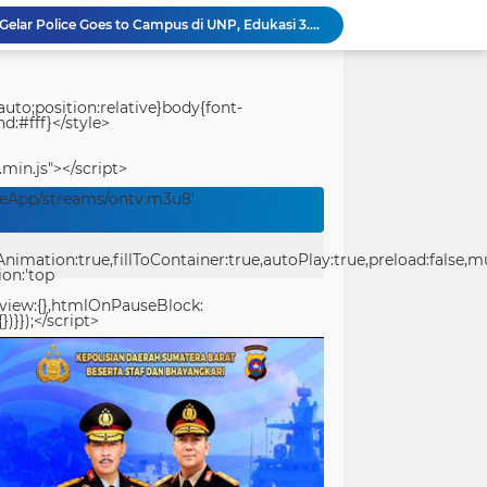
Polresta Padang Dirikan Posko Kesehatan Lapangan, Berikan Layanan Medis Gratis bagi Warga Terdampak Bencana
Usut Pungli SMAN 3 Painan: Kasus Harus Diusut Tuntas Tanpa Pandang Bulu, Kejari Pessel Didesak Jaga Integritas
Bidpropam Polda Papua Barat Daya Laksanakan Sidak Pelayanan Publik jajaran polres kab. sorong di Polsek Salawati
Bupati Teluk Bintuni Serahkan Hibah Speedboat kepada Kodaeral XIV, Dukung Ground Breaking Pelabuhan Babo
uto;position:relative}body{font-
d:#fff}</style>
Kejuaraan Pencak Silat Piala Gubernur PBD 2026, Atlet Kodam XVIII Kasuari Torehkan Prestasi Gemilang
Ditreskrimum Polda Sumbar Lampaui Target, Operasi Pekat dan Sikat Singgalang 2026 Catat Hasil Maksimal
.min.js"></script>
Kabid Humas Polda Sumbar: Ajang Olahraga Didukung Penuh Sebagai Perekat Persaudaraan dan Kamtibmas
veApp/streams/ontv.m3u8'
Distribusi BBM ke Proyek Flyover Sitinjau Lauik Dipertanyakan, Diduga Gunakan Solar Bersubsidi
Polwan Polresta Padang Gelar Trauma Healing untuk Anak-Anak Korban Banjir di Surau Gadang
ation:true,fillToContainer:true,autoPlay:true,preload:false,mute
Ditlantas Polda Sumbar Gelar Police Goes to Campus di UNP, Edukasi 3.000 Mahasiswa Baru Tertib Berlalu Lintas
ion:'top
eview:{},htmlOnPauseBlock:
})}});</script>
center>