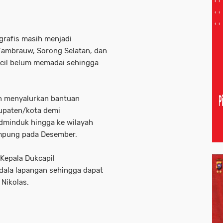
rafis masih menjadi
Tambrauw, Sorong Selatan, dan
ncil belum memadai sehingga
n menyalurkan bantuan
upaten/kota demi
dminduk hingga ke wilayah
rampung pada Desember.
 Kepala Dukcapil
ala lapangan sehingga dapat
 Nikolas.