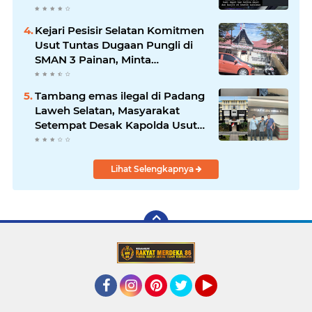
Khatib Sulaiman
Kejari Pesisir Selatan Komitmen
Usut Tuntas Dugaan Pungli di
SMAN 3 Painan, Minta
Inspektorat Sumbar Lakukan
Pemeriksaan
Tambang emas ilegal di Padang
Laweh Selatan, Masyarakat
Setempat Desak Kapolda Usut
Tuntas
Lihat Selengkapnya
Facebook
Instagram
Pinterest
Twitter
YouTube