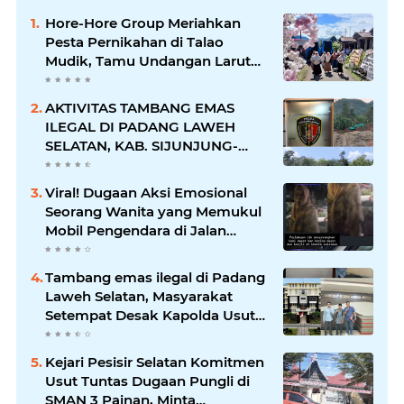
Hore-Hore Group Meriahkan
Pesta Pernikahan di Talao
Mudik, Tamu Undangan Larut
dalam Suasana Penuh
Kegembiraan
AKTIVITAS TAMBANG EMAS
ILEGAL DI PADANG LAWEH
SELATAN, KAB. SIJUNJUNG-
SUMBAR SEMAKIN
MERAJALELA
Viral! Dugaan Aksi Emosional
Seorang Wanita yang Memukul
Mobil Pengendara di Jalan
Khatib Sulaiman
Tambang emas ilegal di Padang
Laweh Selatan, Masyarakat
Setempat Desak Kapolda Usut
Tuntas
Kejari Pesisir Selatan Komitmen
Usut Tuntas Dugaan Pungli di
SMAN 3 Painan, Minta