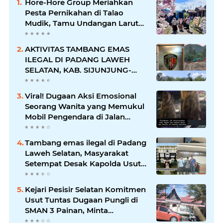
Hore-Hore Group Meriahkan
Pesta Pernikahan di Talao
Mudik, Tamu Undangan Larut
dalam Suasana Penuh
Kegembiraan
AKTIVITAS TAMBANG EMAS
ILEGAL DI PADANG LAWEH
SELATAN, KAB. SIJUNJUNG-
SUMBAR SEMAKIN
MERAJALELA
Viral! Dugaan Aksi Emosional
Seorang Wanita yang Memukul
Mobil Pengendara di Jalan
Khatib Sulaiman
Tambang emas ilegal di Padang
Laweh Selatan, Masyarakat
Setempat Desak Kapolda Usut
Tuntas
Kejari Pesisir Selatan Komitmen
Usut Tuntas Dugaan Pungli di
SMAN 3 Painan, Minta
Inspektorat Sumbar Lakukan