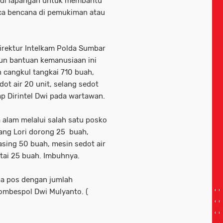
g di lapangan untuk membantu
ca bencana di pemukiman atau
irektur Intelkam Polda Sumbar
pun bantuan kemanusiaan ini
 cangkul tangkai 710 buah,
ot air 20 unit, selang sedot
ap Dirintel Dwi pada wartawan.
alam melalui salah satu posko
ang Lori dorong 25 buah,
asing 50 buah, mesin sedot air
antai 25 buah. Imbuhnya.
apa pos dengan jumlah
Kombespol Dwi Mulyanto. (