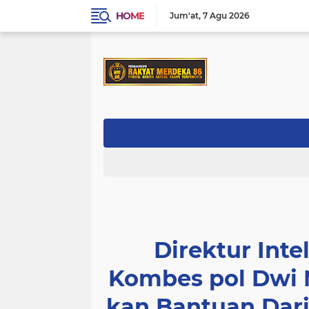
HOME
Jum'at
7 Agu 2026
Direktur Int
Kombes pol Dwi M
kan Bantuan Dar