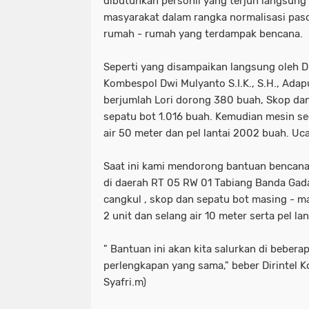
dibutuhkan personil yang terjun langsun
masyarakat dalam rangka normalisasi pas
rumah - rumah yang terdampak bencana.
Seperti yang disampaikan langsung oleh D
Kombespol Dwi Mulyanto S.I.K., S.H., Ada
berjumlah Lori dorong 380 buah, Skop dan
sepatu bot 1.016 buah. Kemudian mesin sed
air 50 meter dan pel lantai 2002 buah. Uc
Saat ini kami mendorong bantuan bencana 
di daerah RT 05 RW 01 Tabiang Banda Gad
cangkul , skop dan sepatu bot masing - m
2 unit dan selang air 10 meter serta pel l
" Bantuan ini akan kita salurkan di beber
perlengkapan yang sama," beber Dirintel 
Syafri.m)