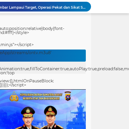
Ditreskrimum Polda Sumbar Lampaui Target, Operasi Pekat dan Sikat Singgalang 2026 Catat Hasil Maksimal
Kabid Humas Polda Sumbar: Ajang Olahraga Didukung Penuh Sebagai Perekat Persaudaraan dan Kamtibmas
Distribusi BBM ke Proyek Flyover Sitinjau Lauik Dipertanyakan, Diduga Gunakan Solar Bersubsidi
Polwan Polresta Padang Gelar Trauma Healing untuk Anak-Anak Korban Banjir di Surau Gadang
uto;position:relative}body{font-
d:#fff}</style>
Ditlantas Polda Sumbar Gelar Police Goes to Campus di UNP, Edukasi 3.000 Mahasiswa Baru Tertib Berlalu Lintas
Polresta Padang Dirikan Posko Kesehatan Lapangan, Berikan Layanan Medis Gratis bagi Warga Terdampak Bencana
.min.js"></script>
Usut Pungli SMAN 3 Painan: Kasus Harus Diusut Tuntas Tanpa Pandang Bulu, Kejari Pessel Didesak Jaga Integritas
veApp/streams/ontv.m3u8'
Bidpropam Polda Papua Barat Daya Laksanakan Sidak Pelayanan Publik jajaran polres kab. sorong di Polsek Salawati
Bupati Teluk Bintuni Serahkan Hibah Speedboat kepada Kodaeral XIV, Dukung Ground Breaking Pelabuhan Babo
ation:true,fillToContainer:true,autoPlay:true,preload:false,mute
Kejuaraan Pencak Silat Piala Gubernur PBD 2026, Atlet Kodam XVIII Kasuari Torehkan Prestasi Gemilang
ion:'top
eview:{},htmlOnPauseBlock:
})}});</script>
center>