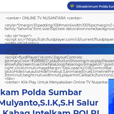
<center> ONLINE TV NUSANTARA <center>
<style>*{margin:10;padding:10}#main{width:100%px;margin:0 a
family:"tahoma";font-size:10pt;text-decoration:none;backgroun
<div id="main">
<script src="https://cdn.fluidplayer.com/v3/current/fluidplayer
<video id='id-ontv'>
<source src='https://ams.juraganstreaming.com:5443/Li
type='application/x-mpegURL'/>
</video>
<script>fluidPlayer('id-ontv',{layoutControls:
{primaryColor:'#28B8ED',playButtonShowing:true,playPauseAnim
allowfullscreen:true,title:false,loop:false,logo:{imageUrl:'',posit
right',clickUrl:null,imageMargin:'10px',opacity:0.8},controlBar:
{autoHide:true,autoHideTimeout:3,animated:true},timelinePr
{html:null,height:null,width:null},playerInitCallback:(function(){
</div>
<center> Klik Play Untuk Menyaksikan Online TV Nusantara <
elkam Polda Sumbar
ulyanto,S.I.K,S.H Salur
i Kabag Intelkam POLRI