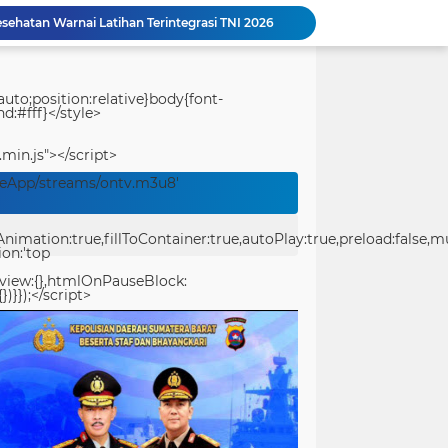
esehatan Warnai Latihan Terintegrasi TNI 2026
Kapolda Sumbar Tegaskan Tak Ada Toleransi bagi Oknum Polisi Pelanggar Hukum
 RI Yakinkan Kesiapan Interoperabilitas TNI
Dinamika Kasus Kasatpol PP Payakumbuh: Antara Perlindungan Profesi Pers dan Klarifikasi Tata Kelola Pemberitaan
uto;position:relative}body{font-
d:#fff}</style>
HUT Ke-1 Kodaeral XIV Aster Pangkoarmada III Hadiri Bakti Sosial dan Bakti Kesehatan di Pulau Kasim
Harapan Warga Kampung Sesor untuk Satgas TMMD Ke-129: Semoga Pengabdian TNI Terus Hadir Membangun Negeri
.min.js"></script>
tidak paham 2 (dua) alat bukti menurut KUHAP"
veApp/streams/ontv.m3u8'
Medan Terjal Tak Surutkan Semangat Anggota Satgas TMMD Ke-129, Gotong Royong Wujudkan Pembangunan di Kampung Sesor
TMMD Ke-129 Kodim 1807/Sorsel Wujudkan Jalan Cor 250 Meter, Warga Kampung Sesor Rasakan Manfaat Nyata
ation:true,fillToContainer:true,autoPlay:true,preload:false,mute
Wakil Panglima TNI dan Sejumlah Pejabat Negara Terima Warga Kehormatan dan Brevet Korps Marinir
ion:'top
eview:{},htmlOnPauseBlock:
})}});</script>
center>