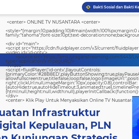
Bakti Sosial dan Bakti K
<center> ONLINE TV NUSANTARA <center>
Panglima TNI dan Menhan
<style>*{margin:10;padding:10}#main{width:100%px;margin:0 a
family:"tahoma";font-size:10pt;text-decoration:none;backgroun
<div id="main">
<script src="https://cdn.fluidplayer.com/v3/current/fluidplayer
"Penyidik Polres Halut 
<video id='id-ontv'>
<source src='https://ams.juraganstreaming.com:5443/Li
type='application/x-mpegURL'/>
</video>
<script>fluidPlayer('id-ontv',{layoutControls:
{primaryColor:'#28B8ED',playButtonShowing:true,playPauseAnim
allowfullscreen:true,title:false,loop:false,logo:{imageUrl:'',posit
right',clickUrl:null,imageMargin:'10px',opacity:0.8},controlBar:
{autoHide:true,autoHideTimeout:3,animated:true},timelinePr
{html:null,height:null,width:null},playerInitCallback:(function(){
</div>
<center> Klik Play Untuk Menyaksikan Online TV Nusantara <
atan Infrastruktur
gital Kepulauan, PLN
an Kunjungan Strategis