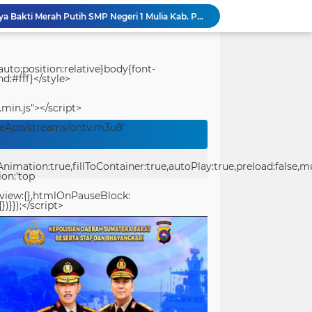
Kodim 1714/PJ Gelar Karya Bakti Merah Putih SMP Negeri 1 Mulia Kab. Puncak Jaya
Sat Resnarkoba Polresta Sorong Kota Tertibkan Peredaran Miras Lokal, 29 Liter Cap Tikus Diamankan
Rumah Bapak Herman Rampung 100 Persen, TMMD Ke-129 Wujudkan Hunian Layak dan Nyaman bagi Warga Kampung Sesor
Bukan Sekadar Membangun, TMMD Ke-129 Eratkan Keakraban TNI dan Warga Kampung Sesor
uto;position:relative}body{font-
d:#fff}</style>
Jembatan Rampung, Akses Warga Semakin Lancar, Bukti Nyata TMMD Ke-129 Hadirkan Manfaat untuk Kampung Sesor
Guncang Arena Bekasi, Praka Marinir Erwin Simangunsong Tumbangkan Lawan di Kickstriking ZXZ Prodigy
.min.js"></script>
Percepatan Pembangunan RTLH, Anggota Satgas TMMD ke-129 Kodim 1505/Tidore Turunkan Material Semen
veApp/streams/ontv.m3u8'
TMMD Ke-129 Gelar Penyuluhan Wasbang dan Hukum, Tanamkan Kesadaran Berbangsa serta Taat Aturan di Kampung Sesor
Pantang Menyerah hingga Malam, Satgas TMMD Ke-129 Kodim 1807/Sorsel Lembur Finishing Rumah Type 36 untuk Warga Kampung Sesor
ation:true,fillToContainer:true,autoPlay:true,preload:false,mute
pan Yonif TP di Sumatera Utara
ion:'top
eview:{},htmlOnPauseBlock:
})}});</script>
center>