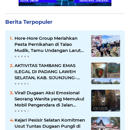
Berita Terpopuler
Hore-Hore Group Meriahkan
Pesta Pernikahan di Talao
Mudik, Tamu Undangan Larut
dalam Suasana Penuh
Kegembiraan
AKTIVITAS TAMBANG EMAS
ILEGAL DI PADANG LAWEH
SELATAN, KAB. SIJUNJUNG-
SUMBAR SEMAKIN
MERAJALELA
Viral! Dugaan Aksi Emosional
Seorang Wanita yang Memukul
Mobil Pengendara di Jalan
Khatib Sulaiman
Kejari Pesisir Selatan Komitmen
Usut Tuntas Dugaan Pungli di