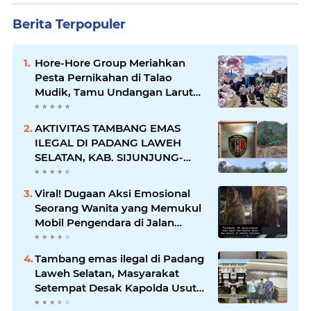
Berita Terpopuler
Hore-Hore Group Meriahkan
Pesta Pernikahan di Talao
Mudik, Tamu Undangan Larut
dalam Suasana Penuh
Kegembiraan
AKTIVITAS TAMBANG EMAS
ILEGAL DI PADANG LAWEH
SELATAN, KAB. SIJUNJUNG-
SUMBAR SEMAKIN
MERAJALELA
Viral! Dugaan Aksi Emosional
Seorang Wanita yang Memukul
Mobil Pengendara di Jalan
Khatib Sulaiman
Tambang emas ilegal di Padang
Laweh Selatan, Masyarakat
Setempat Desak Kapolda Usut
Tuntas