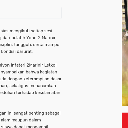
ias mengikuti setiap sesi
ari pelatih Yonif 2 Marinir,
disiplin, tangguh, serta mampu
kondisi darurat.
on Infateri 2Marinir Letkol
 menyampaikan bahwa kegiatan
uda dengan keterampilan dasar
hari, sekaligus menanamkan
kepedulian terhadap keselamatan
gan ini sangat penting sebagai
di alam maupun dalam
a siswa dapat mengambil