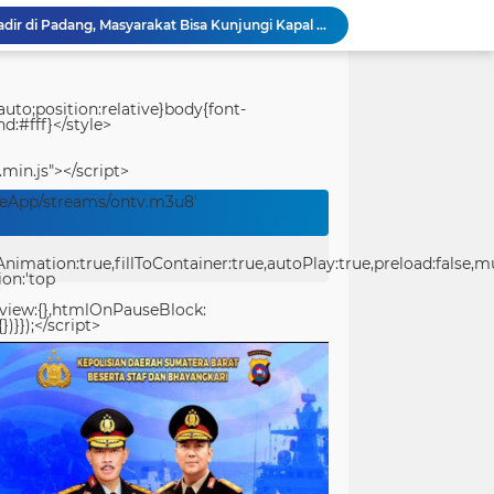
KRI Teluk Kendari-518 Hadir di Padang, Masyarakat Bisa Kunjungi Kapal Perang TNI AL Gratis
Sat Resnarkoba Polresta Sorong Kota Tertibkan Peredaran Miras Lokal, 29 Liter Cap Tikus Diamankan
Merawat Alam, Mempererat Persaudaraan, Satgas Yonif 2 Marinir dan Warga Enarotali Wujudkan Paniai Bersih, Indonesia Asri
Gotong Royong Demi Setetes Kehidupan, Satgas Yonif 2 Marinir Bangun Penampungan Air Bersama Masyarakat Pasir Putih
uto;position:relative}body{font-
d:#fff}</style>
Bukan Sekadar Membangun Desa, Satgas TMMD Ke-129 Hadirkan Keceriaan Bersama Anak-Anak Kampung Sesor
Polwan Run 2026 Polda Papua Barat Daya Meriah, Pererat Kebersamaan Polri dan Masyarakat
.min.js"></script>
Ucapkan Selamat Hari Jadi Kota Padang ke-357
veApp/streams/ontv.m3u8'
Pantang Menyerah Hingga Malam, Satgas TMMD Ke-129 Kodim 1807/Sorsel Lembur Finishing Rumah Type 36 untuk Warga Kampung Sesor
TMMD Ke-129 Gelar Penyuluhan Wasbang & Hukum, Tanamkan Kesadaran Berbangsa serta Taat Aturan di Kampung Sesor
ation:true,fillToContainer:true,autoPlay:true,preload:false,mute
Festival Raimuti 2026 Semarak, Satukan Budaya Bahari dan Dorong Ekonomi Masyarakat
ion:'top
eview:{},htmlOnPauseBlock:
})}});</script>
center>