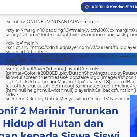
<center> ONLINE TV NUSANTARA <center>
<style>*{margin:10;padding:10}#main{width:100%px;margin:0 a
family:"tahoma";font-size:10pt;text-decoration:none;backgroun
<div id="main">
<script src="https://cdn.fluidplayer.com/v3/current/fluidplayer
Lapas Kelas IIA Padang 
<video id='id-ontv'>
<source src='https://ams.juraganstreaming.com:5443/Li
type='application/x-mpegURL'/>
</video>
<script>fluidPlayer('id-ontv',{layoutControls:
{primaryColor:'#28B8ED',playButtonShowing:true,playPauseAnim
allowfullscreen:true,title:false,loop:false,logo:{imageUrl:'',posit
right',clickUrl:null,imageMargin:'10px',opacity:0.8},controlBar:
{autoHide:true,autoHideTimeout:3,animated:true},timelinePr
{html:null,height:null,width:null},playerInitCallback:(function(){
</div>
<center> Klik Play Untuk Menyaksikan Online TV Nusantara <
onif 2 Marinir Turunkan
 Hidup di Hutan dan
gan kepada Siswa Siswi