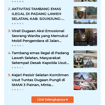
dalam Suasana Penuh
Kegembiraan
AKTIVITAS TAMBANG EMAS
ILEGAL DI PADANG LAWEH
SELATAN, KAB. SIJUNJUNG-
SUMBAR SEMAKIN
MERAJALELA
Viral! Dugaan Aksi Emosional
Seorang Wanita yang Memukul
Mobil Pengendara di Jalan
Khatib Sulaiman
Tambang emas ilegal di Padang
Laweh Selatan, Masyarakat
Setempat Desak Kapolda Usut
Tuntas
Kejari Pesisir Selatan Komitmen
Usut Tuntas Dugaan Pungli di
SMAN 3 Painan, Minta
Inspektorat Sumbar Lakukan
Pemeriksaan
Lihat Selengkapnya