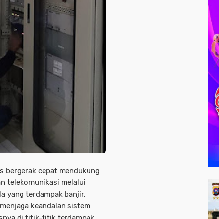
us bergerak cepat mendukung
an telekomunikasi melalui
la yang terdampak banjir.
 menjaga keandalan sistem
nya di titik-titik terdampak