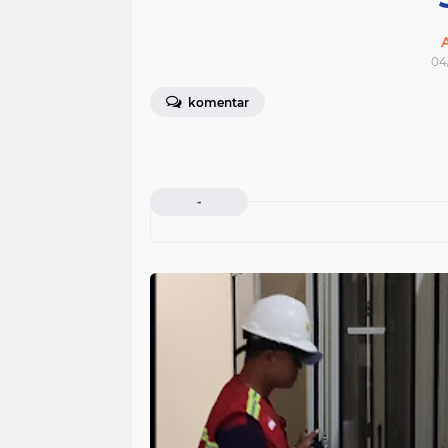
04
komentar
-