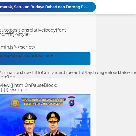
KRI Teluk Kendari-518 Hadir di Padang, Masyarakat Bisa Kunjungi Kapal Perang TNI AL Gratis
Ditlantas Polda Sumbar Tegaskan Komitmen Dukung HJK Padang ke-357, Utamakan Keselamatan Masyarakat
Merawat Alam, Mempererat Persaudaraan, Satgas Yonif 2 Marinir dan Warga Enarotali Wujudkan Paniai Bersih, Indonesia Asri
Gotong Royong Demi Setetes Kehidupan, Satgas Yonif 2 Marinir Bangun Penampungan Air Bersama Masyarakat Pasir Putih
uto;position:relative}body{font-
d:#fff}</style>
Bukan Sekadar Membangun Desa, Satgas TMMD Ke-129 Hadirkan Keceriaan Bersama Anak-Anak Kampung Sesor
Polwan Run 2026 Polda Papua Barat Daya Meriah, Pererat Kebersamaan Polri dan Masyarakat
.min.js"></script>
Ucapkan Selamat Hari Jadi Kota Padang ke-357
veApp/streams/ontv.m3u8'
Pantang Menyerah Hingga Malam, Satgas TMMD Ke-129 Kodim 1807/Sorsel Lembur Finishing Rumah Type 36 untuk Warga Kampung Sesor
TMMD Ke-129 Gelar Penyuluhan Wasbang & Hukum, Tanamkan Kesadaran Berbangsa serta Taat Aturan di Kampung Sesor
ation:true,fillToContainer:true,autoPlay:true,preload:false,mute
Festival Raimuti 2026 Semarak, Satukan Budaya Bahari dan Dorong Ekonomi Masyarakat
ion:'top
eview:{},htmlOnPauseBlock:
})}});</script>
center>