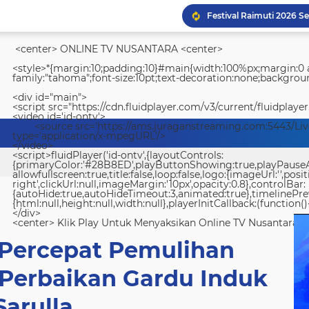
<center> ONLINE TV NUSANTARA <center>
<style>*{margin:10;padding:10}#main{width:100%px;margin:0 a
family:"tahoma";font-size:10pt;text-decoration:none;backgroun
<div id="main">
<script src="https://cdn.fluidplayer.com/v3/current/fluidplayer
Lapas Kelas IIA Padang 
<video id='id-ontv'>
<source src='https://ams.juraganstreaming.com:5443/Li
type='application/x-mpegURL'/>
</video>
<script>fluidPlayer('id-ontv',{layoutControls:
{primaryColor:'#28B8ED',playButtonShowing:true,playPauseAnim
allowfullscreen:true,title:false,loop:false,logo:{imageUrl:'',posit
right',clickUrl:null,imageMargin:'10px',opacity:0.8},controlBar:
{autoHide:true,autoHideTimeout:3,animated:true},timelinePr
{html:null,height:null,width:null},playerInitCallback:(function(){
</div>
<center> Klik Play Untuk Menyaksikan Online TV Nusantara <
 Percepat Pemulihan
 Perbaikan Gardu Induk
Sarulla