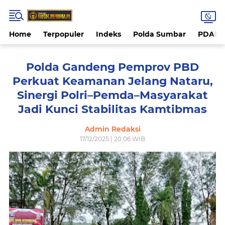
Home
Terpopuler
Indeks
Polda Sumbar
PDAM 
Polda Gandeng Pemprov PBD
Perkuat Keamanan Jelang Nataru,
Sinergi Polri–Pemda–Masyarakat
Jadi Kunci Stabilitas Kamtibmas
Admin Redaksi
17/12/2025 | 20:06 WIB