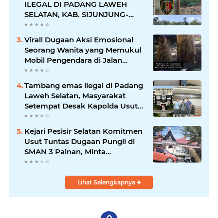
ILEGAL DI PADANG LAWEH
SELATAN, KAB. SIJUNJUNG-
SUMBAR SEMAKIN
MERAJALELA
Viral! Dugaan Aksi Emosional
Seorang Wanita yang Memukul
Mobil Pengendara di Jalan
Khatib Sulaiman
Tambang emas ilegal di Padang
Laweh Selatan, Masyarakat
Setempat Desak Kapolda Usut
Tuntas
Kejari Pesisir Selatan Komitmen
Usut Tuntas Dugaan Pungli di
SMAN 3 Painan, Minta
Inspektorat Sumbar Lakukan
Pemeriksaan
Lihat Selengkapnya