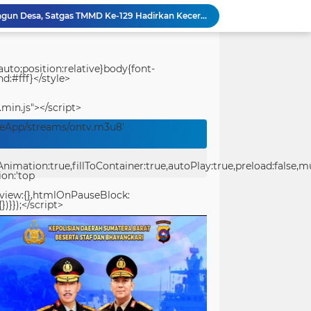
Bukan Sekadar Membangun Desa, Satgas TMMD Ke-129 Hadirkan Keceriaan Bersama Anak-Anak Kampung Sesor
Polwan Run 2026 Polda Papua Barat Daya Meriah, Pererat Kebersamaan Polri dan Masyarakat
Percepatan Pembangunan RTLH, Anggota Satgas TMMD ke-129 Kodim 1505/Tidore Turunkan Material Semen
TMMD Ke-129 Gelar Penyuluhan Wasbang dan Hukum, Tanamkan Kesadaran Berbangsa serta Taat Aturan di Kampung Sesor
uto;position:relative}body{font-
d:#fff}</style>
Pantang Menyerah hingga Malam, Satgas TMMD Ke-129 Kodim 1807/Sorsel Lembur Finishing Rumah Type 36 untuk Warga Kampung Sesor
pan Yonif TP di Sumatera Utara
.min.js"></script>
Kodim 1714/PJ Gelar Karya Bakti Merah Putih SMP Negeri 1 Mulia Kab. Puncak Jaya
veApp/streams/ontv.m3u8'
Sat Resnarkoba Polresta Sorong Kota Tertibkan Peredaran Miras Lokal, 29 Liter Cap Tikus Diamankan
Merawat Alam, Mempererat Persaudaraan, Satgas Yonif 2 Marinir dan Warga Enarotali Wujudkan Paniai Bersih, Indonesia Asri
ation:true,fillToContainer:true,autoPlay:true,preload:false,mute
Gotong Royong Demi Setetes Kehidupan, Satgas Yonif 2 Marinir Bangun Penampungan Air Bersama Masyarakat Pasir Putih
ion:'top
eview:{},htmlOnPauseBlock:
})}});</script>
center>