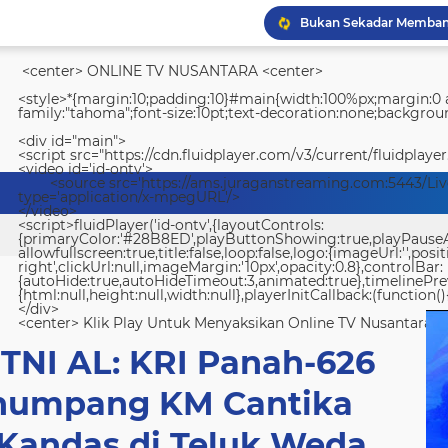
<center> ONLINE TV NUSANTARA <center>
<style>*{margin:10;padding:10}#main{width:100%px;margin:0 a
family:"tahoma";font-size:10pt;text-decoration:none;backgroun
<div id="main">
Wapang TNI Tinjau Kesia
<script src="https://cdn.fluidplayer.com/v3/current/fluidplayer
<video id='id-ontv'>
<source src='https://ams.juraganstreaming.com:5443/Li
type='application/x-mpegURL'/>
</video>
<script>fluidPlayer('id-ontv',{layoutControls:
{primaryColor:'#28B8ED',playButtonShowing:true,playPauseAnim
allowfullscreen:true,title:false,loop:false,logo:{imageUrl:'',posit
right',clickUrl:null,imageMargin:'10px',opacity:0.8},controlBar:
{autoHide:true,autoHideTimeout:3,animated:true},timelinePr
{html:null,height:null,width:null},playerInitCallback:(function(){
</div>
<center> Klik Play Untuk Menyaksikan Online TV Nusantara <
 TNI AL: KRI Panah-626
enumpang KM Cantika
 Kandas di Teluk Weda