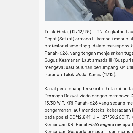
Teluk Weda, (12/12/25) — TNI Angkatan Lau
Cepat (Satkat) armada III kembali menunj
profesionalisme tinggi dalam merespons ko
Panah-626, yang tengah menjalankan tuga
Gugus Keamanan Laut armada III (Guspurla
mengevakuasi puluhan penumpang KM Cant
Perairan Teluk Weda, Kamis (11/12).
Kapal penumpang tersebut diketahui berla
Dermaga Rakyat Weda dengan membawa 31
15.30 WIT, KRI Panah-626 yang sedang me
pengamanan laut mendeteksi keberadaan k
pada posisi 00°12.841' U – 127°58.260' T. 
Komandan KRI Panah-626 segera melapork
Komandan Guspurla armada III dan memer