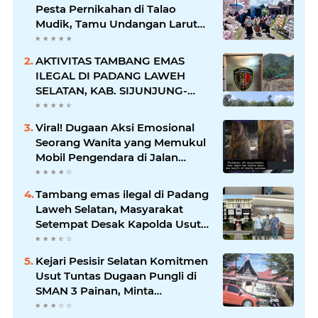
Pesta Pernikahan di Talao
Mudik, Tamu Undangan Larut
dalam Suasana Penuh
Kegembiraan
AKTIVITAS TAMBANG EMAS
ILEGAL DI PADANG LAWEH
SELATAN, KAB. SIJUNJUNG-
SUMBAR SEMAKIN
MERAJALELA
Viral! Dugaan Aksi Emosional
Seorang Wanita yang Memukul
Mobil Pengendara di Jalan
Khatib Sulaiman
Tambang emas ilegal di Padang
Laweh Selatan, Masyarakat
Setempat Desak Kapolda Usut
Tuntas
Kejari Pesisir Selatan Komitmen
Usut Tuntas Dugaan Pungli di
SMAN 3 Painan, Minta
Inspektorat Sumbar Lakukan