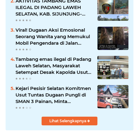
AKTIVITAS TAMBANG EMAS
ILEGAL DI PADANG LAWEH
SELATAN, KAB. SIJUNJUNG-
SUMBAR SEMAKIN
MERAJALELA
Viral! Dugaan Aksi Emosional
Seorang Wanita yang Memukul
Mobil Pengendara di Jalan
Khatib Sulaiman
Tambang emas ilegal di Padang
Laweh Selatan, Masyarakat
Setempat Desak Kapolda Usut
Tuntas
Kejari Pesisir Selatan Komitmen
Usut Tuntas Dugaan Pungli di
SMAN 3 Painan, Minta
Inspektorat Sumbar Lakukan
Pemeriksaan
Lihat Selengkapnya