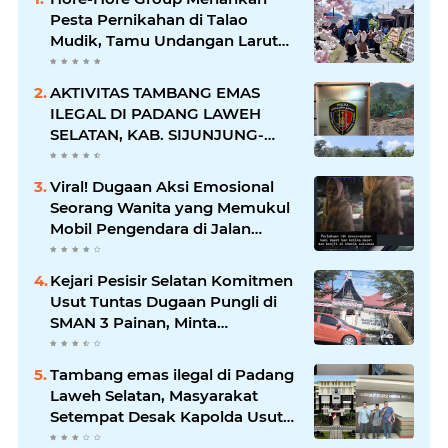
Pesta Pernikahan di Talao
Mudik, Tamu Undangan Larut
dalam Suasana Penuh
Kegembiraan
AKTIVITAS TAMBANG EMAS
ILEGAL DI PADANG LAWEH
SELATAN, KAB. SIJUNJUNG-
SUMBAR SEMAKIN
MERAJALELA
Viral! Dugaan Aksi Emosional
Seorang Wanita yang Memukul
Mobil Pengendara di Jalan
Khatib Sulaiman
Kejari Pesisir Selatan Komitmen
Usut Tuntas Dugaan Pungli di
SMAN 3 Painan, Minta
Inspektorat Sumbar Lakukan
Pemeriksaan
Tambang emas ilegal di Padang
Laweh Selatan, Masyarakat
Setempat Desak Kapolda Usut
Tuntas