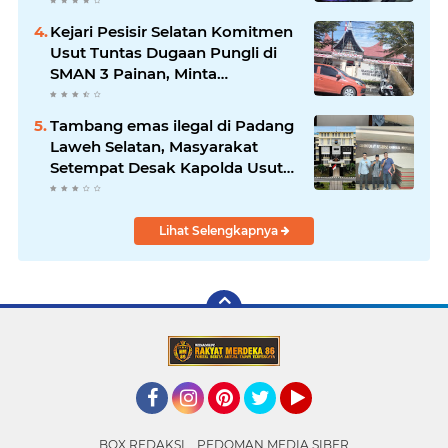
Khatib Sulaiman
Kejari Pesisir Selatan Komitmen
Usut Tuntas Dugaan Pungli di
SMAN 3 Painan, Minta
Inspektorat Sumbar Lakukan
Pemeriksaan
Tambang emas ilegal di Padang
Laweh Selatan, Masyarakat
Setempat Desak Kapolda Usut
Tuntas
Lihat Selengkapnya
Facebook
Instagram
Pinterest
Twitter
YouTube
BOX REDAKSI
PEDOMAN MEDIA SIBER