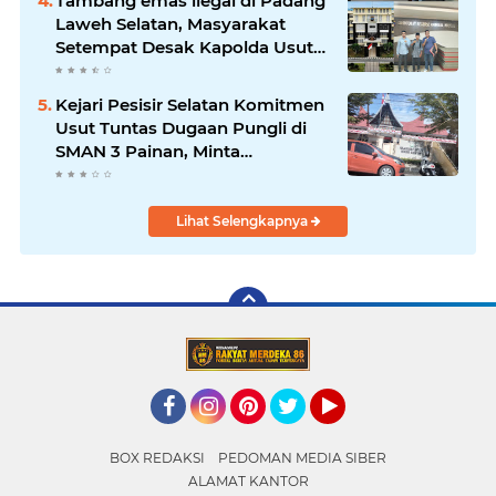
Tambang emas ilegal di Padang
Laweh Selatan, Masyarakat
Setempat Desak Kapolda Usut
Tuntas
Kejari Pesisir Selatan Komitmen
Usut Tuntas Dugaan Pungli di
SMAN 3 Painan, Minta
Inspektorat Sumbar Lakukan
Pemeriksaan
Lihat Selengkapnya
Facebook
Instagram
Pinterest
Twitter
YouTube
BOX REDAKSI
PEDOMAN MEDIA SIBER
ALAMAT KANTOR