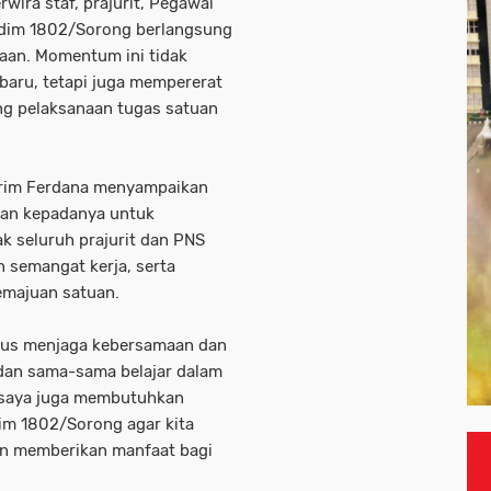
rwira staf, prajurit, Pegawai
 Kodim 1802/Sorong berlangsung
aan. Momentum ini tidak
baru, tetapi juga mempererat
g pelaksanaan tugas satuan
Urim Ferdana menyampaikan
kan kepadanya untuk
 seluruh prajurit dan PNS
semangat kerja, serta
majuan satuan.
erus menjaga kebersamaan dan
dan sama-sama belajar dalam
, saya juga membutuhkan
im 1802/Sorong agar kita
an memberikan manfaat bagi