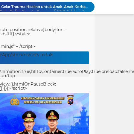
Ditlantas Polda Sumbar Gelar Police Goes to Campus di UNP, Edukasi 3.000 Mahasiswa Baru Tertib Berlalu Lintas
Polresta Padang Dirikan Posko Kesehatan Lapangan, Berikan Layanan Medis Gratis bagi Warga Terdampak Bencana
Proyek Jembatan Gantung Duku–Subarang Solok I Rp10 Miliar Disorot, Diduga Masih Dikerjakan Usai Masa Kontrak Berakhir
Bidpropam Polda Papua Barat Daya Laksanakan Sidak Pelayanan Publik jajaran polres kab. sorong di Polsek Salawati
uto;position:relative}body{font-
d:#fff}</style>
Bupati Teluk Bintuni Serahkan Hibah Speedboat kepada Kodaeral XIV, Dukung Ground Breaking Pelabuhan Babo
Kejuaraan Pencak Silat Piala Gubernur PBD 2026, Atlet Kodam XVIII Kasuari Torehkan Prestasi Gemilang
.min.js"></script>
Ditreskrimum Polda Sumbar Lampaui Target, Operasi Pekat dan Sikat Singgalang 2026 Catat Hasil Maksimal
veApp/streams/ontv.m3u8'
Kabid Humas Polda Sumbar: Ajang Olahraga Didukung Penuh Sebagai Perekat Persaudaraan dan Kamtibmas
Distribusi BBM ke Proyek Flyover Sitinjau Lauik Dipertanyakan, Diduga Gunakan Solar Bersubsidi
ation:true,fillToContainer:true,autoPlay:true,preload:false,mute
Polwan Polresta Padang Gelar Trauma Healing untuk Anak-Anak Korban Banjir di Surau Gadang
ion:'top
eview:{},htmlOnPauseBlock:
})}});</script>
center>