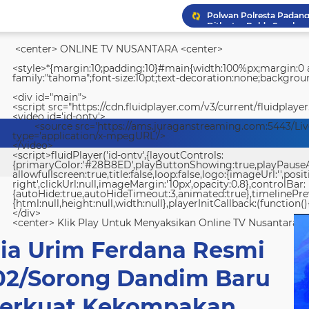
<center> ONLINE TV NUSANTARA <center>
<style>*{margin:10;padding:10}#main{width:100%px;margin:0 a
family:"tahoma";font-size:10pt;text-decoration:none;backgroun
<div id="main">
<script src="https://cdn.fluidplayer.com/v3/current/fluidplayer
<video id='id-ontv'>
<source src='https://ams.juraganstreaming.com:5443/Li
type='application/x-mpegURL'/>
</video>
<script>fluidPlayer('id-ontv',{layoutControls:
{primaryColor:'#28B8ED',playButtonShowing:true,playPauseAnim
allowfullscreen:true,title:false,loop:false,logo:{imageUrl:'',posit
right',clickUrl:null,imageMargin:'10px',opacity:0.8},controlBar:
{autoHide:true,autoHideTimeout:3,animated:true},timelinePr
{html:null,height:null,width:null},playerInitCallback:(function(){
</div>
<center> Klik Play Untuk Menyaksikan Online TV Nusantara <
mia Urim Ferdana Resmi
02/Sorong Dandim Baru
 Perkuat Kekompakan