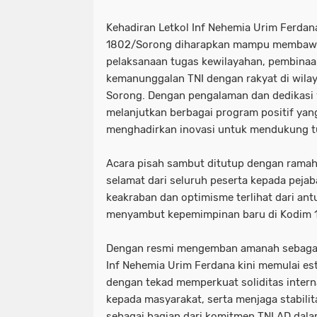
Kehadiran Letkol Inf Nehemia Urim Ferda
1802/Sorong diharapkan mampu membawa
pelaksanaan tugas kewilayahan, pembinaan
kemanunggalan TNI dengan rakyat di wila
Sorong. Dengan pengalaman dan dedikasi ya
melanjutkan berbagai program positif yang
menghadirkan inovasi untuk mendukung t
Acara pisah sambut ditutup dengan rama
selamat dari seluruh peserta kepada peja
keakraban dan optimisme terlihat dari an
menyambut kepemimpinan baru di Kodim 
Dengan resmi mengemban amanah sebagai
Inf Nehemia Urim Ferdana kini memulai e
dengan tekad memperkuat soliditas inter
kepada masyarakat, serta menjaga stabili
sebagai bagian dari komitmen TNI AD d