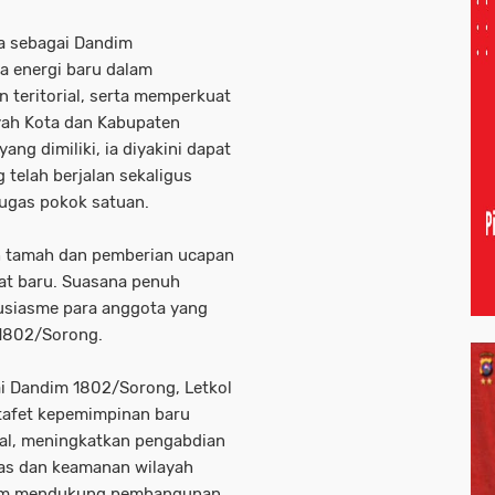
na sebagai Dandim
 energi baru dalam
 teritorial, serta memperkuat
yah Kota dan Kabupaten
ng dimiliki, ia diyakini dapat
 telah berjalan sekaligus
ugas pokok satuan.
h tamah dan pemberian ucapan
bat baru. Suasana penuh
tusiasme para anggota yang
1802/Sorong.
 Dandim 1802/Sorong, Letkol
stafet kepemimpinan baru
nal, meningkatkan pengabdian
tas dan keamanan wilayah
alam mendukung pembangunan