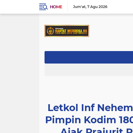
HOME
Jum'at
7 Agu 2026
Letkol Inf Nehe
Pimpin Kodim 18
Ajak Prajurit