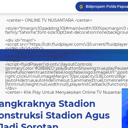
<center> ONLINE TV NUSANTARA <center>
<style>*{margin:10;padding:10}#main{width:100%px;margin:0 a
family:"tahoma";font-size:10pt;text-decoration:none;backgroun
<div id="main">
<script src="https://cdn.fluidplayer.com/v3/current/fluidplayer
<video id='id-ontv'>
<source src='https://ams.juraganstreaming.com:5443/Li
type='application/x-mpegURL'/>
</video>
<script>fluidPlayer('id-ontv',{layoutControls:
{primaryColor:'#28B8ED',playButtonShowing:true,playPauseAnim
allowfullscreen:true,title:false,loop:false,logo:{imageUrl:'',posit
right',clickUrl:null,imageMargin:'10px',opacity:0.8},controlBar:
{autoHide:true,autoHideTimeout:3,animated:true},timelinePr
{html:null,height:null,width:null},playerInitCallback:(function(){
</div>
<center> Klik Play Untuk Menyaksikan Online TV Nusantara <
Mangkraknya Stadion
nstruksi Stadion Agus
Jadi Sorotan