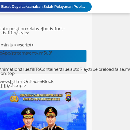
Bupati Teluk Bintuni Serahkan Hibah Speedboat kepada Kodaeral XIV, Dukung Ground Breaking Pelabuhan Babo
Kejuaraan Pencak Silat Piala Gubernur PBD 2026, Atlet Kodam XVIII Kasuari Torehkan Prestasi Gemilang
Ditreskrimum Polda Sumbar Lampaui Target, Operasi Pekat dan Sikat Singgalang 2026 Catat Hasil Maksimal
Kabid Humas Polda Sumbar: Ajang Olahraga Didukung Penuh Sebagai Perekat Persaudaraan dan Kamtibmas
uto;position:relative}body{font-
d:#fff}</style>
Distribusi BBM ke Proyek Flyover Sitinjau Lauik Dipertanyakan, Diduga Gunakan Solar Bersubsidi
Polwan Polresta Padang Gelar Trauma Healing untuk Anak-Anak Korban Banjir di Surau Gadang
.min.js"></script>
Ditlantas Polda Sumbar Gelar Police Goes to Campus di UNP, Edukasi 3.000 Mahasiswa Baru Tertib Berlalu Lintas
veApp/streams/ontv.m3u8'
Polresta Padang Dirikan Posko Kesehatan Lapangan, Berikan Layanan Medis Gratis bagi Warga Terdampak Bencana
Usut Pungli SMAN 3 Painan: Kasus Harus Diusut Tuntas Tanpa Pandang Bulu, Kejari Pessel Didesak Jaga Integritas
ation:true,fillToContainer:true,autoPlay:true,preload:false,mute
Bidpropam Polda Papua Barat Daya Laksanakan Sidak Pelayanan Publik jajaran polres kab. sorong di Polsek Salawati
ion:'top
eview:{},htmlOnPauseBlock:
})}});</script>
center>