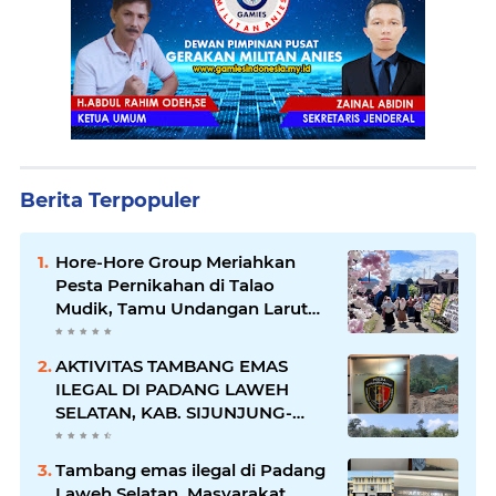
Berita Terpopuler
Hore-Hore Group Meriahkan
Pesta Pernikahan di Talao
Mudik, Tamu Undangan Larut
dalam Suasana Penuh
Kegembiraan
AKTIVITAS TAMBANG EMAS
ILEGAL DI PADANG LAWEH
SELATAN, KAB. SIJUNJUNG-
SUMBAR SEMAKIN
MERAJALELA
Tambang emas ilegal di Padang
Laweh Selatan, Masyarakat