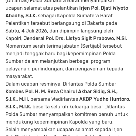
(Ditlantas) Polda Sumatera Barat menyampaikan
ucapan selamat atas pelantikan
Irjen Pol. Djati Wiyoto
Abadhy, S.I.K.
sebagai Kapolda Sumatera Barat.
Pelantikan tersebut berlangsung di Jakarta pada
Sabtu, 4 Juli 2026, dan dipimpin langsung oleh
Kapolri,
Jenderal Pol. Drs. Listyo Sigit Prabowo, M.Si.
Momentum serah terima jabatan (Sertijab) tersebut
menjadi tonggak baru bagi kepemimpinan Polda
Sumbar dalam melanjutkan berbagai program
pelayanan, perlindungan, dan pengayoman kepada
masyarakat.
Dalam ucapan resminya, Dirlantas Polda Sumbar
Kombes Pol. H. M. Reza Chairul Akbar Sidiq, S.H.,
S.I.K., M.H.
bersama Wadirlantas
AKBP Yudho Huntoro,
S.I.K., M.I.K.
beserta seluruh keluarga besar Ditlantas
Polda Sumbar menyampaikan komitmen penuh untuk
mendukung kepemimpinan Kapolda yang baru.
Selain menyampaikan ucapan selamat kepada Irjen