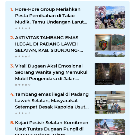
Hore-Hore Group Meriahkan
Pesta Pernikahan di Talao
Mudik, Tamu Undangan Larut
dalam Suasana Penuh
Kegembiraan
AKTIVITAS TAMBANG EMAS
ILEGAL DI PADANG LAWEH
SELATAN, KAB. SIJUNJUNG-
SUMBAR SEMAKIN
MERAJALELA
Viral! Dugaan Aksi Emosional
Seorang Wanita yang Memukul
Mobil Pengendara di Jalan
Khatib Sulaiman
Tambang emas ilegal di Padang
Laweh Selatan, Masyarakat
Setempat Desak Kapolda Usut
Tuntas
Kejari Pesisir Selatan Komitmen
Usut Tuntas Dugaan Pungli di