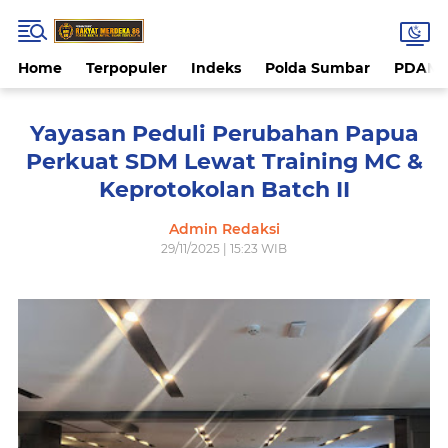
Home
Terpopuler
Indeks
Polda Sumbar
PDAM 
Yayasan Peduli Perubahan Papua
Perkuat SDM Lewat Training MC &
Keprotokolan Batch II
Admin Redaksi
29/11/2025 | 15:23 WIB