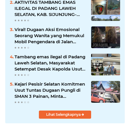
AKTIVITAS TAMBANG EMAS
ILEGAL DI PADANG LAWEH
SELATAN, KAB. SIJUNJUNG-
SUMBAR SEMAKIN
MERAJALELA
Viral! Dugaan Aksi Emosional
Seorang Wanita yang Memukul
Mobil Pengendara di Jalan
Khatib Sulaiman
Tambang emas ilegal di Padang
Laweh Selatan, Masyarakat
Setempat Desak Kapolda Usut
Tuntas
Kejari Pesisir Selatan Komitmen
Usut Tuntas Dugaan Pungli di
SMAN 3 Painan, Minta
Inspektorat Sumbar Lakukan
Pemeriksaan
Lihat Selengkapnya