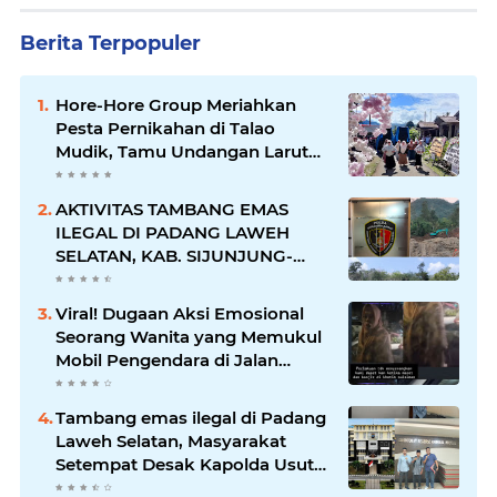
Berita Terpopuler
Hore-Hore Group Meriahkan
Pesta Pernikahan di Talao
Mudik, Tamu Undangan Larut
dalam Suasana Penuh
Kegembiraan
AKTIVITAS TAMBANG EMAS
ILEGAL DI PADANG LAWEH
SELATAN, KAB. SIJUNJUNG-
SUMBAR SEMAKIN
MERAJALELA
Viral! Dugaan Aksi Emosional
Seorang Wanita yang Memukul
Mobil Pengendara di Jalan
Khatib Sulaiman
Tambang emas ilegal di Padang
Laweh Selatan, Masyarakat
Setempat Desak Kapolda Usut
Tuntas