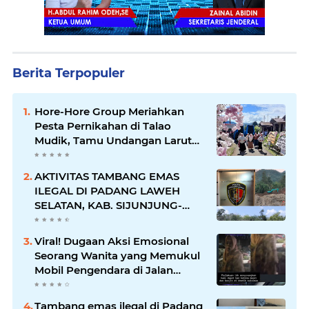
Berita Terpopuler
Hore-Hore Group Meriahkan
Pesta Pernikahan di Talao
Mudik, Tamu Undangan Larut
dalam Suasana Penuh
Kegembiraan
AKTIVITAS TAMBANG EMAS
ILEGAL DI PADANG LAWEH
SELATAN, KAB. SIJUNJUNG-
SUMBAR SEMAKIN
MERAJALELA
Viral! Dugaan Aksi Emosional
Seorang Wanita yang Memukul
Mobil Pengendara di Jalan
Khatib Sulaiman
Tambang emas ilegal di Padang