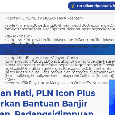
<center> ONLINE TV NUSANTARA <center>
<style>*{margin:10;padding:10}#main{width:100%px;margin:0 a
family:"tahoma";font-size:10pt;text-decoration:none;backgroun
<div id="main">
<script src="https://cdn.fluidplayer.com/v3/current/fluidplayer
<video id='id-ontv'>
<source src='https://ams.juraganstreaming.com:5443/Li
type='application/x-mpegURL'/>
</video>
<script>fluidPlayer('id-ontv',{layoutControls:
{primaryColor:'#28B8ED',playButtonShowing:true,playPauseAnim
allowfullscreen:true,title:false,loop:false,logo:{imageUrl:'',posit
right',clickUrl:null,imageMargin:'10px',opacity:0.8},controlBar:
{autoHide:true,autoHideTimeout:3,animated:true},timelinePr
{html:null,height:null,width:null},playerInitCallback:(function(){
</div>
<center> Klik Play Untuk Menyaksikan Online TV Nusantara <
an Hati, PLN Icon Plus
rkan Bantuan Banjir
an, Padangsidimpuan,