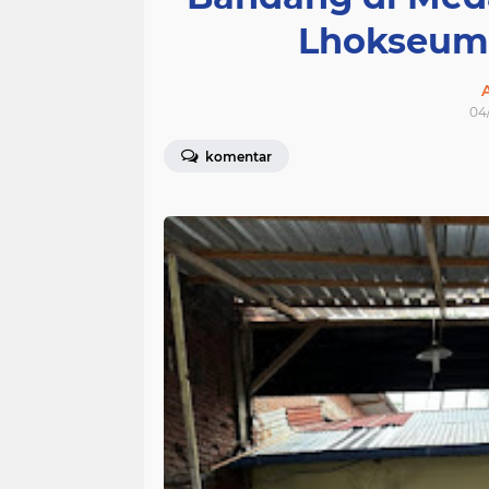
Lhokseuma
04/
komentar