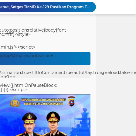
Perbaikan Pipanisasi Dikebut, Satgas TMMD Ke-129 Pastikan Program TNI Manunggal Air Bersih Segera Dinikmati Warga Kampung Sesor
Festival Pawai Telong-Telong Jadi Magnet Ribuan Warga di Perayaan HJK Padang ke-357
Festival Raimuti 2026 Semarak, Satukan Budaya Bahari dan Dorong Ekonomi Masyarakat
KRI Teluk Kendari-518 Hadir di Padang, Masyarakat Bisa Kunjungi Kapal Perang TNI AL Gratis
uto;position:relative}body{font-
d:#fff}</style>
Ditlantas Polda Sumbar Tegaskan Komitmen Dukung HJK Padang ke-357, Utamakan Keselamatan Masyarakat
Tourist Police Ditpolairud Polda Papua Barat Daya Berikan Imbauan Keselamatan kepada Wisatawan
.min.js"></script>
PT Pelni Sorong Informasikan Jadwal Terbaru Kapal Penumpang dan Sabuk Nusantara di Papua Barat Daya
veApp/streams/ontv.m3u8'
Perbaikan Pipanisasi Dikebut, Satgas TMMD Ke-129 Pastikan Program TNI Manunggal Air Bersih Segera Dinikmati Warga Kampung Sesor
TMMD Ke-129 Tuntaskan Pembukaan Lahan 1 Hektar, Siap Ditanami untuk Perkuat Ketahanan Pangan Kampung Sesor
ation:true,fillToContainer:true,autoPlay:true,preload:false,mute
Prasasti TMMD Ke-129 Rampung Dibangun, Menjadi Simbol Pengabdian TNI dan Kenangan Abadi untuk Kampung Sesor
ion:'top
eview:{},htmlOnPauseBlock:
})}});</script>
center>