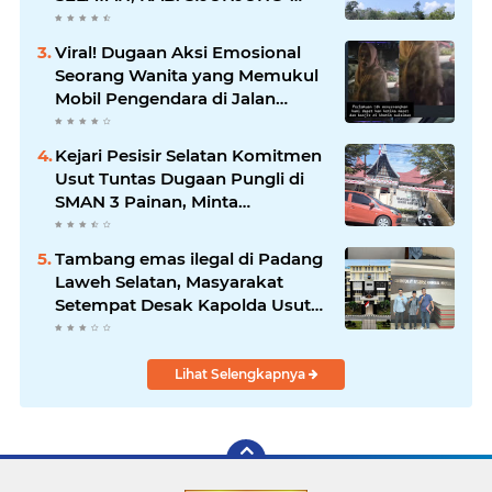
SUMBAR SEMAKIN
MERAJALELA
Viral! Dugaan Aksi Emosional
Seorang Wanita yang Memukul
Mobil Pengendara di Jalan
Khatib Sulaiman
Kejari Pesisir Selatan Komitmen
Usut Tuntas Dugaan Pungli di
SMAN 3 Painan, Minta
Inspektorat Sumbar Lakukan
Pemeriksaan
Tambang emas ilegal di Padang
Laweh Selatan, Masyarakat
Setempat Desak Kapolda Usut
Tuntas
Lihat Selengkapnya