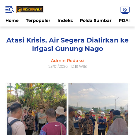
Home
Terpopuler
Indeks
Polda Sumbar
PDAM 
Atasi Krisis, Air Segera Dialirkan ke
Irigasi Gunung Nago
Admin Redaksi
23/01/2026 | 12:19 WIB