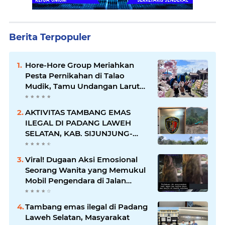
Berita Terpopuler
Hore-Hore Group Meriahkan
Pesta Pernikahan di Talao
Mudik, Tamu Undangan Larut
dalam Suasana Penuh
Kegembiraan
AKTIVITAS TAMBANG EMAS
ILEGAL DI PADANG LAWEH
SELATAN, KAB. SIJUNJUNG-
SUMBAR SEMAKIN
MERAJALELA
Viral! Dugaan Aksi Emosional
Seorang Wanita yang Memukul
Mobil Pengendara di Jalan
Khatib Sulaiman
Tambang emas ilegal di Padang
Laweh Selatan, Masyarakat