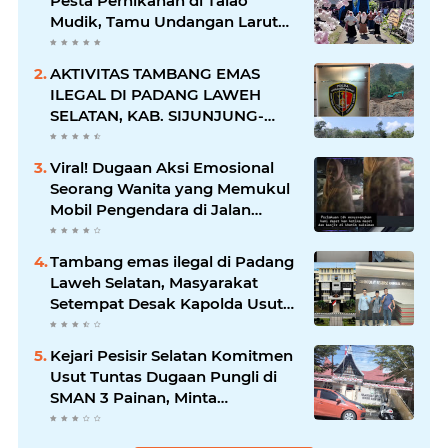
Pesta Pernikahan di Talao
Mudik, Tamu Undangan Larut
dalam Suasana Penuh
Kegembiraan
AKTIVITAS TAMBANG EMAS
ILEGAL DI PADANG LAWEH
SELATAN, KAB. SIJUNJUNG-
SUMBAR SEMAKIN
MERAJALELA
Viral! Dugaan Aksi Emosional
Seorang Wanita yang Memukul
Mobil Pengendara di Jalan
Khatib Sulaiman
Tambang emas ilegal di Padang
Laweh Selatan, Masyarakat
Setempat Desak Kapolda Usut
Tuntas
Kejari Pesisir Selatan Komitmen
Usut Tuntas Dugaan Pungli di
SMAN 3 Painan, Minta
Inspektorat Sumbar Lakukan
Pemeriksaan