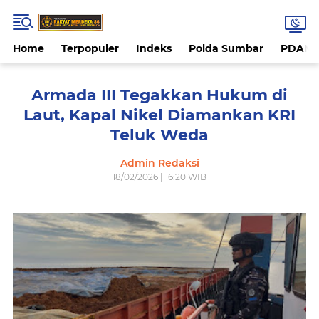
Home
Terpopuler
Indeks
Polda Sumbar
PDAM 
Armada III Tegakkan Hukum di
Laut, Kapal Nikel Diamankan KRI
Teluk Weda
Admin Redaksi
18/02/2026 | 16:20 WIB